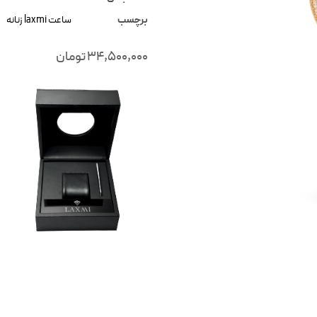
برچسب
ساعت laxmi زنانه
34,500,000
تومان