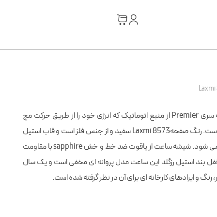
در موتور ساعت لاکسمی 8573 زنانه سری Premier از منبع اتوماتیک که انرژی خود را از طریق حرکت مچ
دست تامین می کند، استفاده شده است. رنگ صفحهLaxmi 8573 سفید و از جنس فلز است و قاب استیل
رزگلد آن در سایز 30 میلیمتر ساخته می شود. شیشه ساعت از ياقوت ضد خط و خش sapphire با مقاومت
آب 10ATM می باشد. قفل بند استیل رزگلد این ساعت مدل پروانه ای مخفی است و یک سال
 رنگ و ایرادهای کارخانه ای برای آن در نظر گرفته شده است.