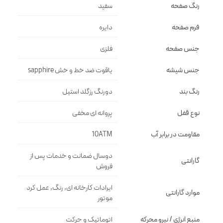
رنگ صفحه
سفيد
فرم صفحه
دايره
جنس صفحه
فلزى
جنس شیشه
ياقوت ضد خط و خش sapphire
رنگ بند
دورنگ رزگلد استيل
نوع قفل
پروانه اى مخفى
مقاومت در برابر آب
10ATM
دوسال ضمانت و خدمات پس از
گارانتی
فروش
ایرادات کارخانه ای, رنگ, عمل کرد
موارد گارانتی
موتور
منبع انرژی / نیرو محرکه
اتوماتیک و حرکت