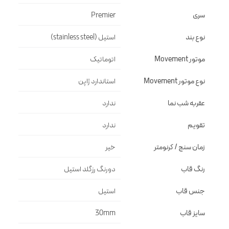
سری
Premier
نوع بند
استیل (stainless steel)
موتور Movement
اتوماتیک
نوع موتور Movement
استاندارد ژاپن
عقربه شب نما
ندارد
تقویم
ندارد
زمان سنج / کرنومتر
خیر
رنگ قاب
دورنگ رزگلد استيل
جنس قاب
استيل
سایز قاب
30mm