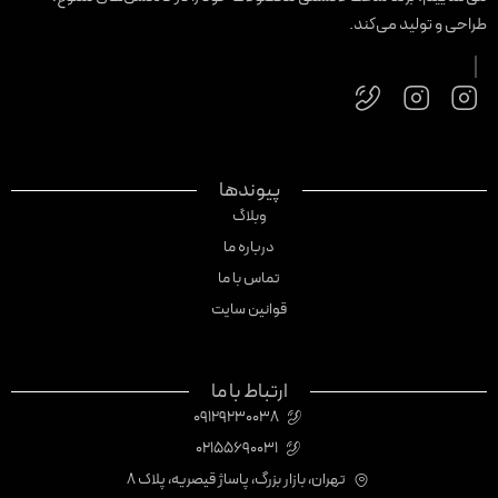
راحی و تولید می‌کند.
پیوندها
وبلاگ
درباره ما
تماس با ما
قوانین سایت
ارتباط با ما
09129230038
02155690031
تهران، بازار بزرگ، پاساژ قیصریه، پلاک 8