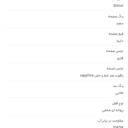
30mm
رنگ صفحه
سفيد
فرم صفحه
دايره
جنس صفحه
فلزى
جنس شیشه
ياقوت ضد خط و خش sapphire
رنگ بند
طلايي
نوع قفل
پروانه اى مخفى
مقاومت در برابر آب
10ATM