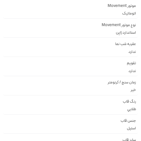
موتور Movement
اتوماتیک
نوع موتور Movement
استاندارد ژاپن
عقربه شب نما
ندارد
تقویم
ندارد
زمان سنج / کرنومتر
خیر
رنگ قاب
طلايي
جنس قاب
استيل
سایز قاب