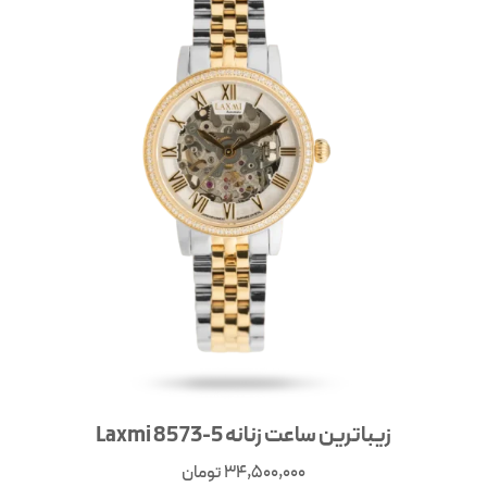
زیباترین ساعت زنانه 5-8573 Laxmi
34,500,000
تومان