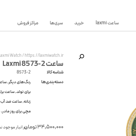
ساعت laxmi
خرید
سری‌ها
مراکز فروش
Laxmi Watch
/
https://laxmiwatch.ir/
ساعت 2-8573 Laxmi
شناسه کالا
8573-2
دسته‌بندی‌ها
رنگ‌های دیگر
,
ساعت
برای تولد
,
ساعت برای
زنانه
,
ساعت ضد آب ز
مچی برای روز مادر
,
س
34,500,000
تومان
در انبار موجود ن