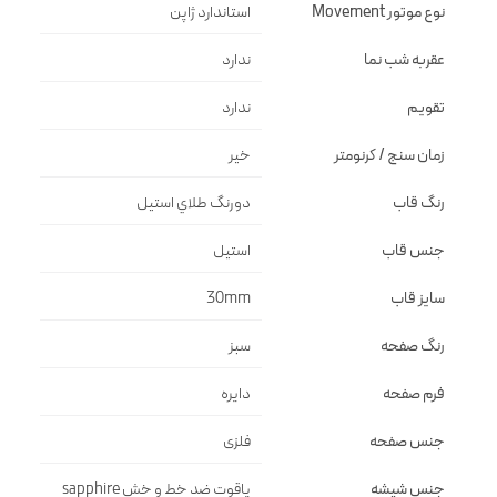
نوع موتور Movement
استاندارد ژاپن
عقربه شب نما
ندارد
تقویم
ندارد
زمان سنج / کرنومتر
خیر
رنگ قاب
دورنگ طلاي استيل
جنس قاب
استيل
سایز قاب
30mm
رنگ صفحه
سبز
فرم صفحه
دايره
جنس صفحه
فلزى
جنس شیشه
ياقوت ضد خط و خش sapphire