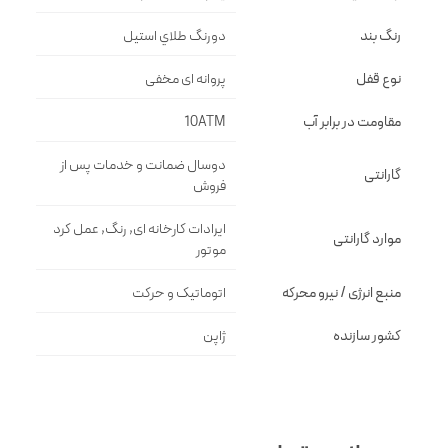
رنگ بند
دورنگ طلاي استيل
نوع قفل
پروانه اى مخفى
مقاومت در برابر آب
10ATM
دوسال ضمانت و خدمات پس از
گارانتی
فروش
ایرادات کارخانه ای, رنگ, عمل کرد
موارد گارانتی
موتور
منبع انرژی / نیرو محرکه
اتوماتیک و حرکت
کشور سازنده
ژاپن