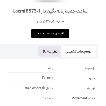
ساعت جدید زنانه نگین دار 1-8573 Laxmi
34,500,000
تومان
افزودن به سبد خرید
توضیحات تکمیلی
نظرات (0)
جنسیت
زنانه
سری
Premier
نوع بند
استیل (stainless steel)
موتور Movement
اتوماتیک