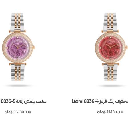
 رنگ قرمز Laxmi 8836-4
ساعت بنفش زنانه Laxmi 8836-5
21,300,000
تومان
21,300,000
تومان