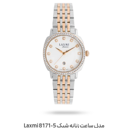
مدل ساعت زنانه شیک Laxmi 8171-5