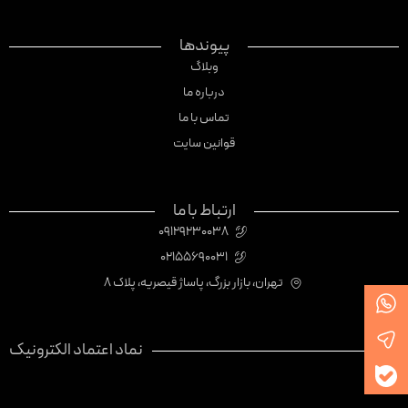
پیوندها
وبلاگ
درباره ما
تماس با ما
قوانین سایت
ارتباط با ما
09129230038
02155690031
تهران، بازار بزرگ، پاساژ قیصریه، پلاک 8
نماد اعتماد الکترونیک