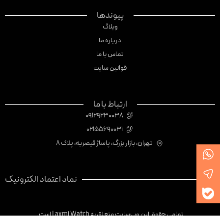
پیوندها
وبلاگ
درباره ما
تماس با ما
قوانین سایت
ارتباط با ما
09129230038
02155690031
تهران، بازار بزرگ، پاساژ قیصریه، پلاک 8
نماد اعتماد الکترونیک
تمامی حقوق این وب‌سایت متعلق به Laxmi Watch است.