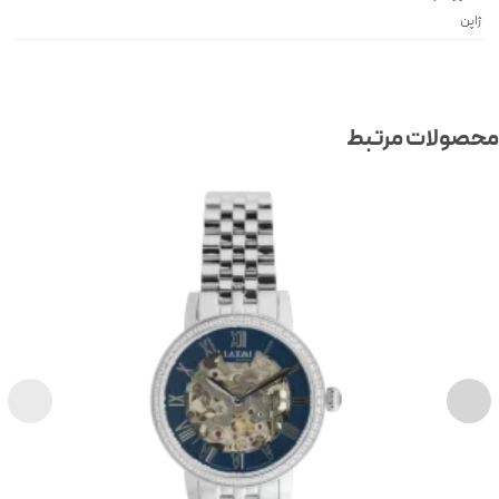
ژاپن
صولات مرتبط