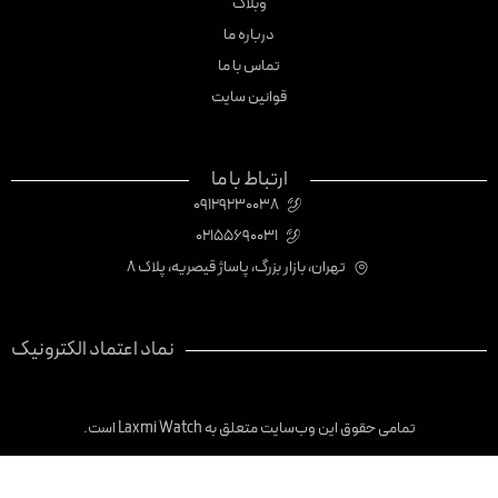
وبلاگ
درباره ما
تماس با ما
قوانین سایت
ارتباط با ما
09129230038
02155690031
تهران، بازار بزرگ، پاساژ قیصریه، پلاک 8
نماد اعتماد الکترونیک
تمامی حقوق این وب‌سایت متعلق به Laxmi Watch است.