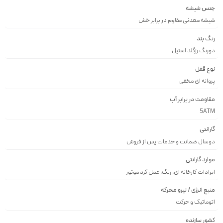
جنس شیشه
شيشه معدنى مقاوم در برابر خش
رنگ بند
دورنگ رزگلد استيل
نوع قفل
پروانه اى مخفى
مقاومت در برابر آب
5ATM
گارانتی
دوسال ضمانت و خدمات پس از فروش
موارد گارانتی
ایرادات کارخانه ای, رنگ, عمل کرد موتور
منبع انرژی / نیرو محرکه
اتوماتیک و حرکت
کشور سازنده