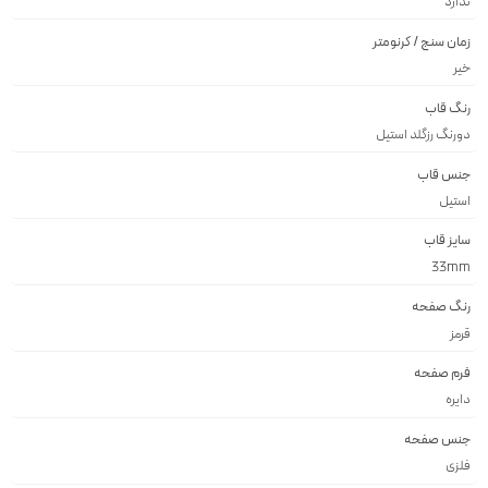
ندارد
زمان سنج / کرنومتر
خیر
رنگ قاب
دورنگ رزگلد استيل
جنس قاب
استيل
سایز قاب
33mm
رنگ صفحه
قرمز
فرم صفحه
دايره
جنس صفحه
فلزى