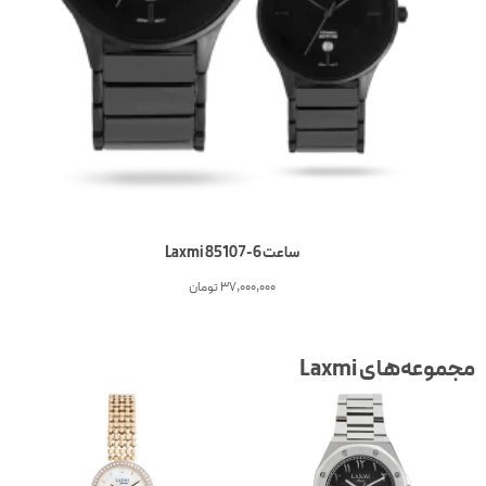
ساعت 6-Laxmi 85107
37,000,000
تومان
جموعه‌های Laxmi