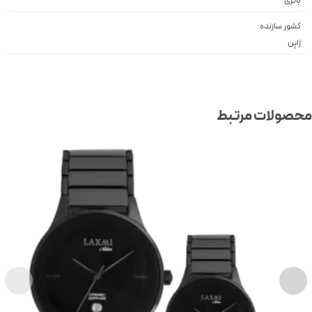
باتری
کشور سازنده
ژاپن
صولات مرتبط