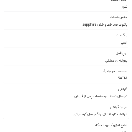
فلزى
جنس شیشه
ياقوت ضد خط و خش sapphire
رنگ بند
استيل
نوع قفل
پروانه اى مخفى
مقاومت در برابر آب
5ATM
گارانتی
دوسال ضمانت و خدمات پس از فروش
موارد گارانتی
ایرادات کارخانه ای, رنگ, عمل کرد موتور
منبع انرژی / نیرو محرکه