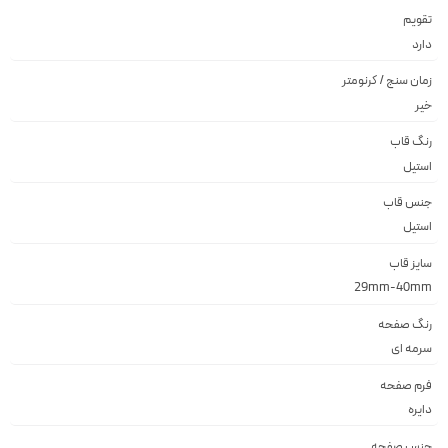
تقویم
دارد
زمان سنج / کرنومتر
خیر
رنگ قاب
استيل
جنس قاب
استيل
سایز قاب
29mm-40mm
رنگ صفحه
سرمه اى
فرم صفحه
دايره
جنس صفحه