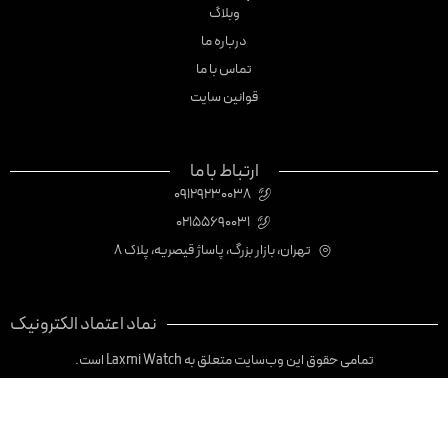
وبلاگ
درباره ما
تماس با ما
قوانین سایت
ارتباط با ما
09129230038
02155690031
تهران، بازار بزرگ، پاساژ قیصریه، پلاک 8
نماد اعتماد الکترونیک
تمامی حقوق این وب‌سایت متعلق به Laxmi Watch است.