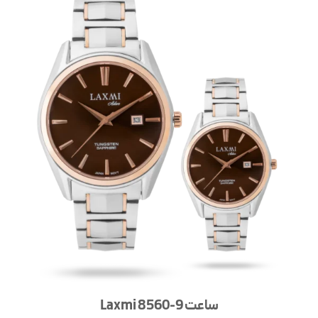
ساعت Laxmi 8560-9