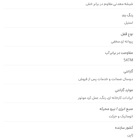
شيشه معدنى مقاوم در برابر خش
رنگ بند
استيل
نوع قفل
پروانه اى مخفى
مقاومت در برابر آب
5ATM
گارانتی
دوسال ضمانت و خدمات پس از فروش
موارد گارانتی
ایرادات کارخانه ای, رنگ, عمل کرد موتور
منبع انرژی / نیرو محرکه
اتوماتیک و حرکت
کشور سازنده
ژاپن