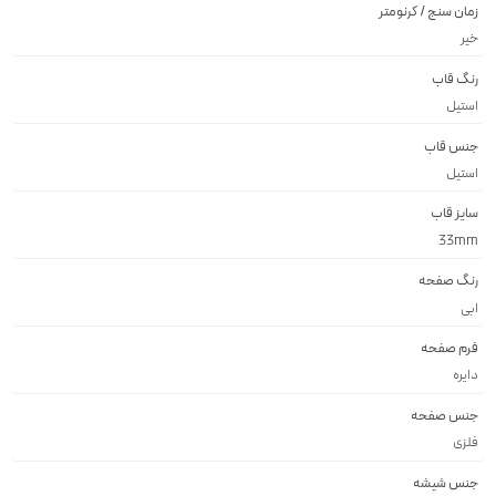
زمان سنج / کرنومتر
خیر
رنگ قاب
استيل
جنس قاب
استيل
سایز قاب
33mm
رنگ صفحه
ابى
فرم صفحه
دايره
جنس صفحه
فلزى
جنس شیشه