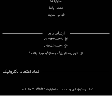
درباره ما
تماس با ما
قوانین سایت
ارتباط با ما
09129230038
02155690031
تهران، بازار بزرگ، پاساژ قیصریه، پلاک 8
نماد اعتماد الکترونیک
تمامی حقوق این وب‌سایت متعلق به Laxmi Watch است.