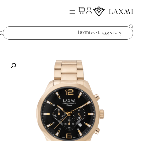
ساعت laxmi