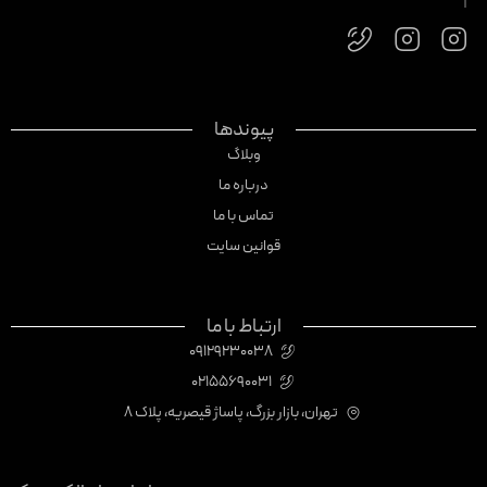
پیوندها
وبلاگ
درباره ما
تماس با ما
قوانین سایت
ارتباط با ما
09129230038
02155690031
تهران، بازار بزرگ، پاساژ قیصریه، پلاک 8