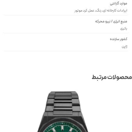
موارد گارانتی
ایرادات کارخانه ای, رنگ, عمل کرد موتور
منبع انرژی / نیرو محرکه
باتری
کشور سازنده
ژاپن
صولات مرتبط