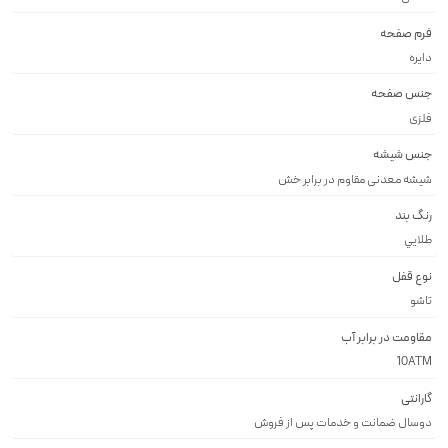
فرم صفحه
دايره
جنس صفحه
فلزى
جنس شیشه
شيشه معدنى مقاوم در برابر خش
رنگ بند
طلايي
نوع قفل
تاشو
مقاومت در برابر آب
10ATM
گارانتی
دوسال ضمانت و خدمات پس از فروش