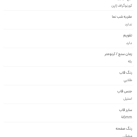
کورنوگراف ژاپن
عقربه شب نما
ندارد
تقویم
دارد
زمان سنج / کرنومتر
بله
رنگ قاب
طلايي
جنس قاب
استيل
سایز قاب
46mm
رنگ صفحه
مشكى