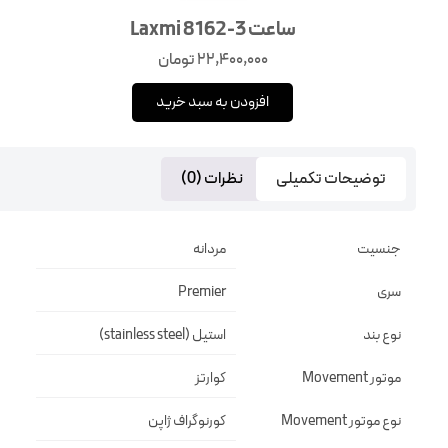
ساعت Laxmi 8162-3
22,400,000
تومان
افزودن به سبد خرید
توضیحات تکمیلی
نظرات (0)
جنسیت
مردانه
سری
Premier
نوع بند
استیل (stainless steel)
موتور Movement
کوارتز
نوع موتور Movement
کورنوگراف ژاپن