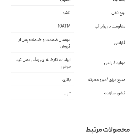
نوع قفل
تاشو
مقاومت در برابر آب
10ATM
دوسال ضمانت و خدمات پس از
گارانتی
فروش
ایرادات کارخانه ای, رنگ, عمل کرد
موارد گارانتی
موتور
منبع انرژی / نیرو محرکه
باتری
کشور سازنده
ژاپن
محصولات مرتبط