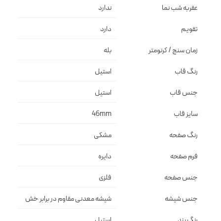
عقربه شب نما
ندارد
تقویم
دارد
زمان سنج / کرنومتر
بله
رنگ قاب
استيل
جنس قاب
استيل
سایز قاب
46mm
رنگ صفحه
مشكى
فرم صفحه
دايره
جنس صفحه
فلزى
جنس شیشه
شيشه معدنى مقاوم در برابر خش
رنگ بند
استيل