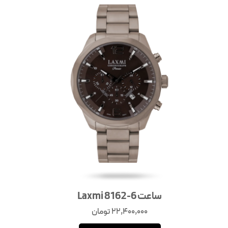
ساعت Laxmi 8162-6
22,400,000
تومان