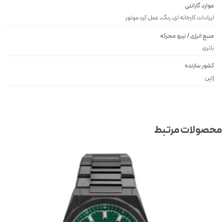
موارد گارانتی
ایرادات کارخانه ای, رنگ, عمل کرد موتور
منبع انرژی / نیرو محرکه
باتری
کشور سازنده
ژاپن
صولات مرتبط