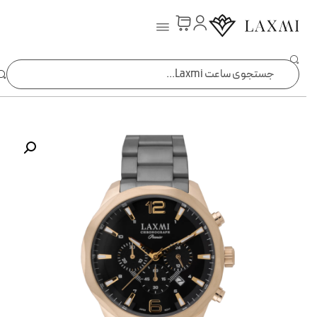
ساعت laxmi