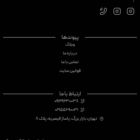
پیوندها
وبلاگ
درباره ما
تماس با ما
قوانین سایت
ارتباط با ما
09129230038
02155690031
تهران، بازار بزرگ، پاساژ قیصریه، پلاک 8