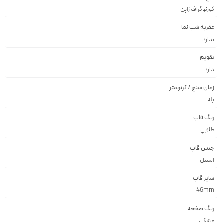
کورنوگراف ژاپن
عقربه شب نما
ندارد
تقویم
دارد
زمان سنج / کرنومتر
بله
رنگ قاب
طلايي
جنس قاب
استيل
سایز قاب
46mm
رنگ صفحه
مشكى