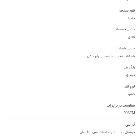
فرم صفحه
دايره
جنس صفحه
فلزى
جنس شیشه
شيشه معدنى مقاوم در برابر خش
رنگ بند
دودى
نوع قفل
تاشو
مقاومت در برابر آب
10ATM
گارانتی
دوسال ضمانت و خدمات پس از فروش