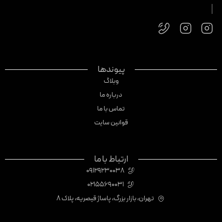
پیوندها
وبلاگ
درباره ما
تماس با ما
قوانین سایت
ارتباط با ما
09129230038
02155690031
تهران، بازار بزرگ، پاساژ قیصریه، پلاک 8