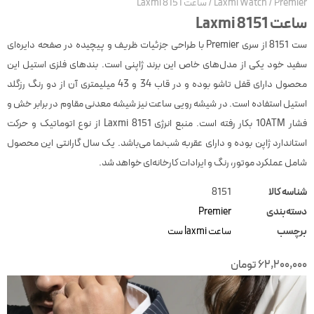
Premie
/
Laxmi Watch
/
ساعت Laxmi 8151
عت Laxmi 8151
ست 8151 از سری Premier با طراحی جزئیات ظریف و پیچیده در صفحه دایره‌ای
فید خود یکی از مدل‌های خاص این برند ژاپنی است. بندهای فلزی استیل این
محصول دارای قفل تاشو بوده و در قاب 34 و 43 میلیمتری آن از دو رنگ رزگلد
ستیل استفاده است. در شیشه رویی ساعت نیز شیشه معدنی مقاوم در برابر خش و
فشار 10ATM بکار رفته است. منبع انرژی Laxmi 8151 از نوع اتوماتیک و حرکت
ستاندارد ژاپن بوده و دارای عقربه شب‌نما می‌باشد. یک سال گارانتی این محصول
امل عملکرد موتور، رنگ و ایرادات کارخانه‌ای خواهد شد.
ناسه کالا
8151
سته‌بندی
Premier
رچسب
ساعت laxmi ست
62,200,00
تومان