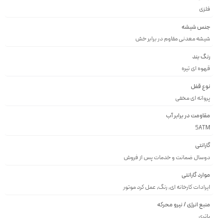
فلزى
جنس شیشه
شيشه معدنى مقاوم در برابر خش
رنگ بند
قهوه اى تيره
نوع قفل
پروانه اى مخفى
مقاومت در برابر آب
5ATM
گارانتی
دوسال ضمانت و خدمات پس از فروش
موارد گارانتی
ایرادات کارخانه ای, رنگ, عمل کرد موتور
منبع انرژی / نیرو محرکه
باتری