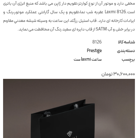
مخفی دارد و موتور آن از نوع کوارتز،تقویم دار ژاپن می باشد که منبع انرژی آن باتری
است.Laxmi 8126 عقربه شب نما،تقویم و یک سال گارانتی عملکرد موتور،رنگ و
ایرادات کارخانه ای دارد. قاب استیل رزگلد این ساعت به وسیله شيشه معدني مقاوم
در برابر خش و آب 5ATM از قاب دایره ای سفید رنگ آن محافظت می نماید.
شناسه کالا
8126
دسته‌بندی
Prestige
برچسب
ساعت laxmi ست
30,600,000
تومان