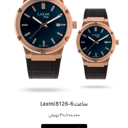
ساعت Laxmi 8126-6
30,600,000
تومان