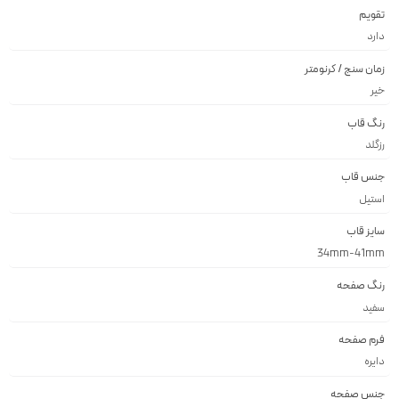
تقویم
دارد
زمان سنج / کرنومتر
خیر
رنگ قاب
رزگلد
جنس قاب
استيل
سایز قاب
34mm-41mm
رنگ صفحه
سفيد
فرم صفحه
دايره
جنس صفحه