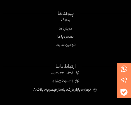
پیوندها
وبلاگ
درباره ما
تماس با ما
قوانین سایت
ارتباط با ما
09129230038
02155690031
تهران، بازار بزرگ، پاساژ قیصریه، پلاک 8
نماد اعتماد الکترونیک