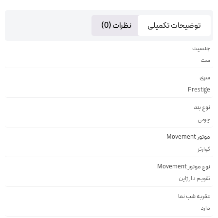
توضیحات تکمیلی
نظرات (0)
جنسیت
ست
سری
Prestige
نوع بند
چرمی
موتور Movement
کوارتز
نوع موتور Movement
تقويم دار ژاپن
عقربه شب نما
دارد