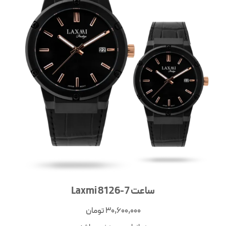
ساعت Laxmi 8126-7
30,600,000
تومان