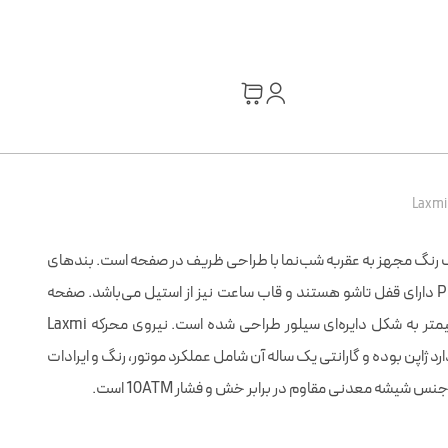
ال و تک رنگ مجهز به عقربه شب‌نما با طراحی ظریف در صفحه است. بندهای
فلزی سیلور این ست از سری Premier دارای قفل تاشو هستند و قاب ساعت نیز از استیل می‌باشد. صفحه
این ساعت در دو سایز 36 و 43 میلیمتر به شکل دایره‌ای سیلور طراحی شده است. نیروی محرکه Laxmi
اندارد ژاپن بوده و گارانتی یک ساله آن شامل عملکرد موتور، رنگ و ایرادات
نس شيشه معدنى مقاوم در برابر خش و فشار 10ATM است.