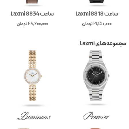
ساعت Laxmi 8818
ساعت Laxmi 8834
21,150,000
تومان
28,600,000
تومان
جموعه‌های Laxmi
Luminous
Premier