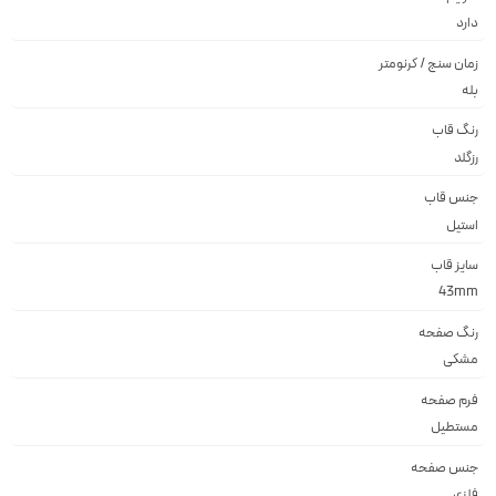
دارد
زمان سنج / کرنومتر
بله
رنگ قاب
رزگلد
جنس قاب
استيل
سایز قاب
43mm
رنگ صفحه
مشكى
فرم صفحه
مستطيل
جنس صفحه
فلزى