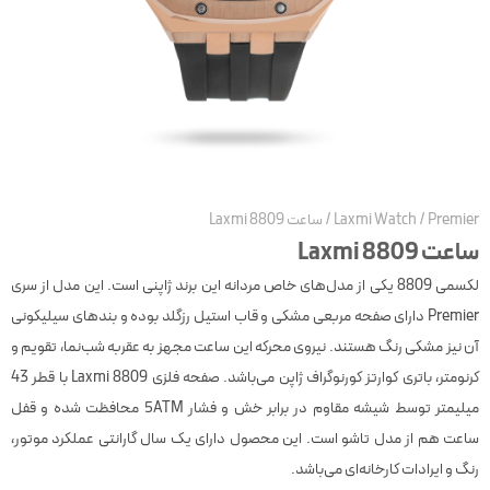
Premie
/
Laxmi Watch
/
ساعت Laxmi 8809
عت Laxmi 8809
لکسمی 8809 یکی از مدل‌های خاص مردانه این برند ژاپنی است. این مدل از سری
Premier دارای صفحه مربعی مشکی و قاب استیل رزگلد بوده و بندهای سیلیکونی
ن نیز مشکی رنگ هستند. نیروی محرکه این ساعت مجهز به عقربه شب‌نما، تقویم و
کرنومتر، باتری کوارتز کورنوگراف ژاپن می‌باشد. صفحه فلزی Laxmi 8809 با قطر 43
میلیمتر توسط شيشه مقاوم در برابر خش و فشار 5ATM محافظت شده و قفل
اعت هم از مدل تاشو است. این محصول دارای یک سال گارانتی عملکرد موتور،
نگ و ایرادات کارخانه‌ای می‌باشد.