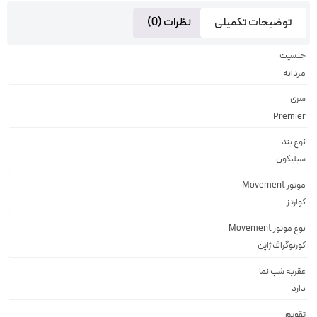
توضیحات تکمیلی
نظرات (0)
جنسیت
مردانه
سری
Premier
نوع بند
سيليكون
موتور Movement
کوارتز
نوع موتور Movement
کورنوگراف ژاپن
عقربه شب نما
دارد
تقویم