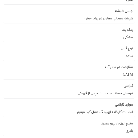
جنس شیشه
شيشه معدنى مقاوم در برابر خش
رنگ بند
مشكى
نوع قفل
ساده
مقاومت در برابر آب
5ATM
گارانتی
دوسال ضمانت و خدمات پس از فروش
موارد گارانتی
ایرادات کارخانه ای, رنگ, عمل کرد موتور
منبع انرژی / نیرو محرکه
باتری