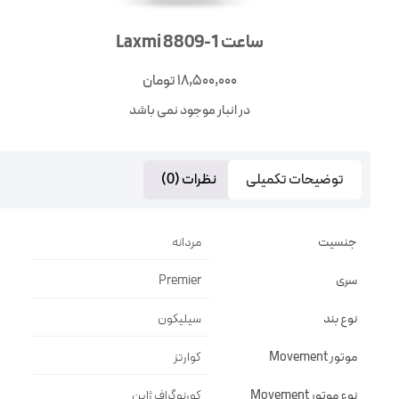
ساعت Laxmi 8809-1
18,500,000
تومان
در انبار موجود نمی باشد
توضیحات تکمیلی
نظرات (0)
جنسیت
مردانه
سری
Premier
نوع بند
سيليكون
موتور Movement
کوارتز
نوع موتور Movement
کورنوگراف ژاپن