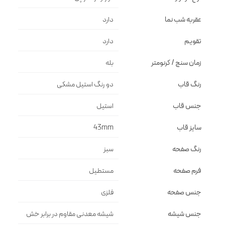
عقربه شب نما
دارد
تقویم
دارد
زمان سنج / کرنومتر
بله
رنگ قاب
دو رنگ استيل مشكى
جنس قاب
استيل
سایز قاب
43mm
رنگ صفحه
سبز
فرم صفحه
مستطيل
جنس صفحه
فلزى
جنس شیشه
شيشه معدنى مقاوم در برابر خش