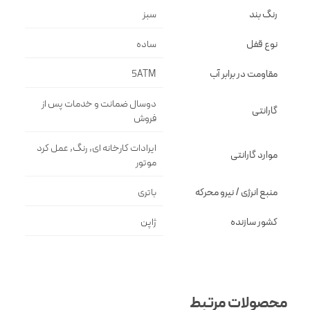
رنگ بند
سبز
نوع قفل
ساده
مقاومت در برابر آب
5ATM
دوسال ضمانت و خدمات پس از
گارانتی
فروش
ایرادات کارخانه ای, رنگ, عمل کرد
موارد گارانتی
موتور
منبع انرژی / نیرو محرکه
باتری
کشور سازنده
ژاپن
محصولات مرتبط