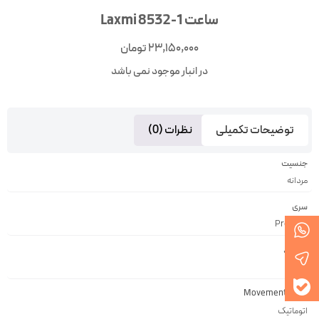
ساعت Laxmi 8532-1
23,150,000
تومان
در انبار موجود نمی باشد
توضیحات تکمیلی
نظرات (0)
جنسیت
مردانه
سری
Premier
نوع بند
چرمی
موتور Movement
اتوماتیک