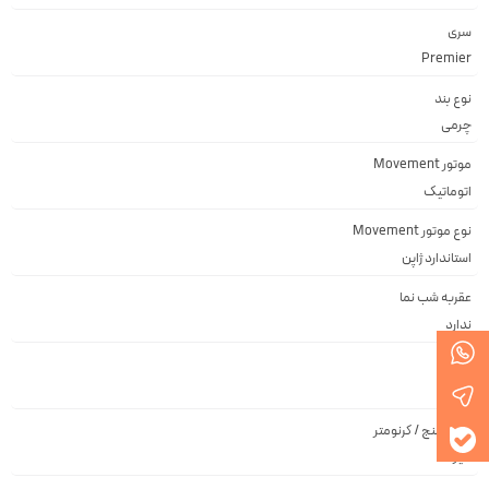
سری
Premier
نوع بند
چرمی
موتور Movement
اتوماتیک
نوع موتور Movement
استاندارد ژاپن
عقربه شب نما
ندارد
تقویم
ندارد
زمان سنج / کرنومتر
خیر