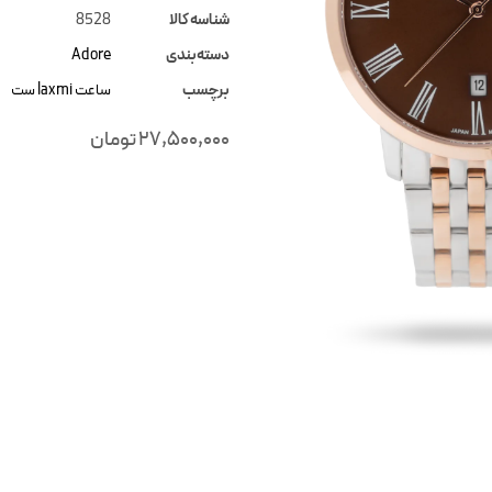
شناسه کالا
8528
دسته‌بندی
Adore
برچسب
ساعت laxmi ست
27,500,000
تومان