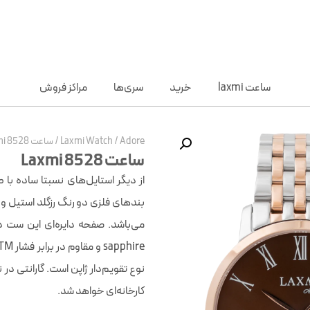
ساعت laxmi
خرید
سری‌ها
مراکز فروش
Adore
/
Laxmi Watch
/
ساعت Laxmi 8528
ساعت Laxmi 8528
بندهای فلزی دو رنگ رزگلد استیل و 
نوع تقويم‌دار ژاپن است. گارانتی د
کارخانه‌ای خواهد شد.