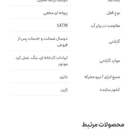
رنگ بند
دورنگ رزگلد استيل
نوع قفل
پروانه اى مخفى
مقاومت در برابر آب
5ATM
دوسال ضمانت و خدمات پس از
گارانتی
فروش
ایرادات کارخانه ای, رنگ, عمل کرد
موارد گارانتی
موتور
منبع انرژی / نیرو محرکه
باتری
کشور سازنده
ژاپن
محصولات مرتبط