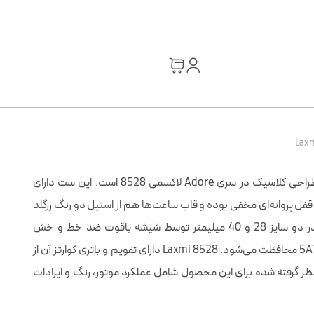
از دیگر استایل‌های نسبتا ساده با طراحی کلاسیک در سری Adore لاکسمی 8528 است. این ست دارای
قفل پروانه‌ای مخفی بوده و قاب ساعت‌ها هم از استیل دو رنگ رزگلد
می‌باشد. صفحه دایره‌ای این ست در دو سایز 28 و 40 میلیمتر توسط شیشه ياقوت ضد خط و خش
sapphire و مقاوم در برابر فشار 5ATM محافظت می‌شود. Laxmi 8528 دارای تقویم و باتری کوارتز آن از
ر نظر گرفته شده برای این محصول شامل عملکرد موتور، رنگ و ایرادات