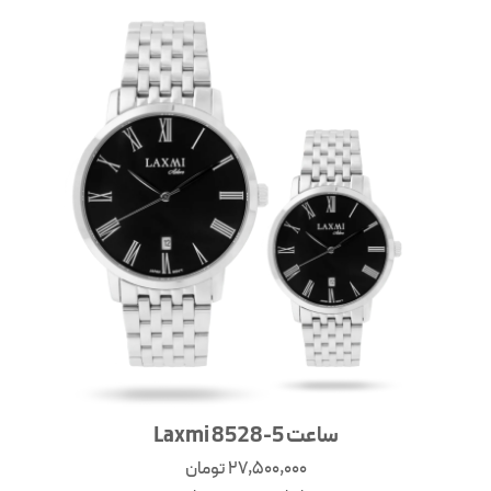
ساعت Laxmi 8528-5
27,500,000
تومان