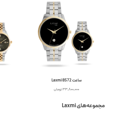
ساعت Laxmi 8572
33,800,000
تومان
مجموعه‌های Laxmi