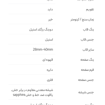
تقویم
دارد
زمان سنج / کرنومتر
خیر
رنگ قاب
دورنگ رزگلد استيل
جنس قاب
استيل
سایز قاب
28mm-40mm
رنگ صفحه
قهوه اى
فرم صفحه
دايره
جنس صفحه
فلزى
شيشه معدنى مقاوم در برابر خش,
جنس شیشه
ياقوت ضد خط و خش sapphire