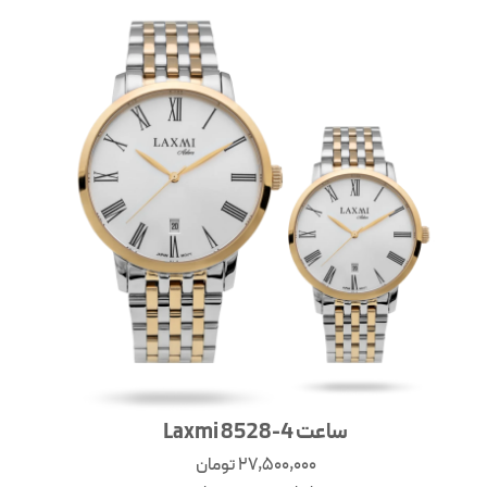
ساعت Laxmi 8528-4
27,500,000
تومان