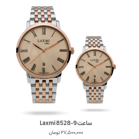
ساعت Laxmi 8528-9
27,500,000
تومان