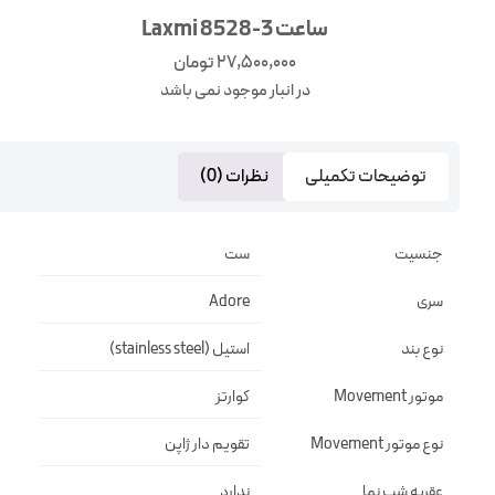
ساعت Laxmi 8528-3
27,500,000
تومان
در انبار موجود نمی باشد
توضیحات تکمیلی
نظرات (0)
جنسیت
ست
سری
Adore
نوع بند
استیل (stainless steel)
موتور Movement
کوارتز
نوع موتور Movement
تقويم دار ژاپن
عقربه شب نما
ندارد