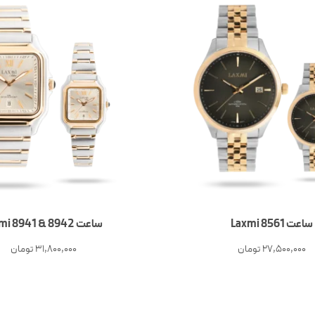
ساعت Laxmi 8561
ساعت laxmi 8941 & 8942
27,500,000
تومان
31,800,000
تومان