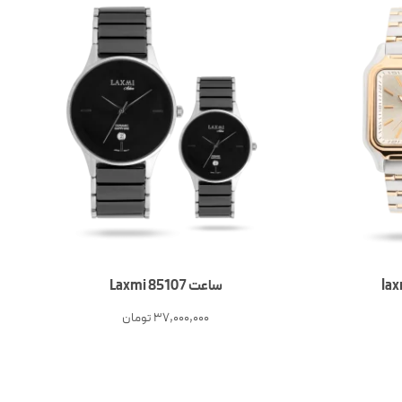
ساعت Laxmi 85107
37,000,000
تومان