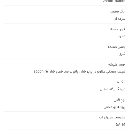
28mm-40mm
رنگ صفحه
سرمه اى
فرم صفحه
دايره
جنس صفحه
فلزى
جنس شیشه
شيشه معدنى مقاوم در برابر خش, ياقوت ضد خط و خش sapphire
رنگ بند
دورنگ رزگلد استيل
نوع قفل
پروانه اى مخفى
مقاومت در برابر آب
5ATM