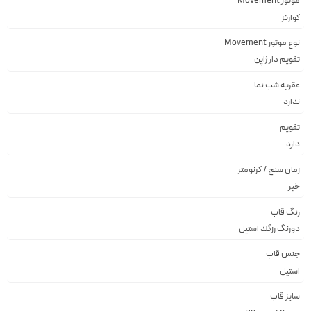
موتور Movement
کوارتز
نوع موتور Movement
تقويم دار ژاپن
عقربه شب نما
ندارد
تقویم
دارد
زمان سنج / کرنومتر
خیر
رنگ قاب
دورنگ رزگلد استيل
جنس قاب
استيل
سایز قاب