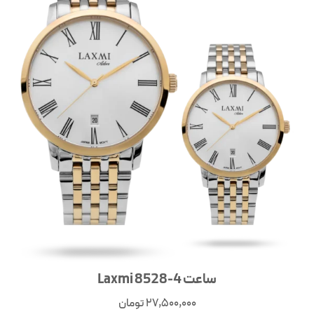
ساعت Laxmi 8528-4
27,500,000
تومان