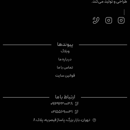
راحی و تولید می‌کند.
پیوندها
وبلاگ
درباره ما
تماس با ما
قوانین سایت
ارتباط با ما
09129230038
02155690031
تهران، بازار بزرگ، پاساژ قیصریه، پلاک 8