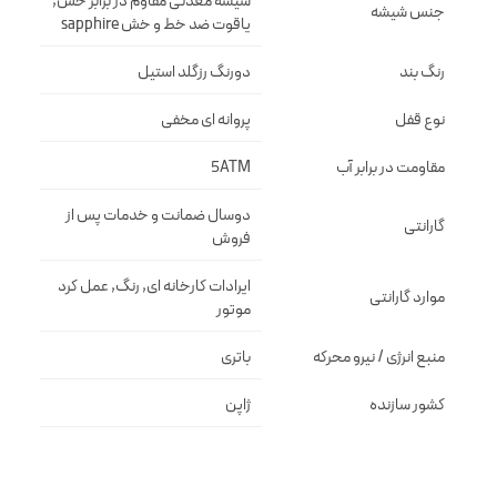
شيشه معدنى مقاوم در برابر خش,
جنس شیشه
ياقوت ضد خط و خش sapphire
رنگ بند
دورنگ رزگلد استيل
نوع قفل
پروانه اى مخفى
مقاومت در برابر آب
5ATM
دوسال ضمانت و خدمات پس از
گارانتی
فروش
ایرادات کارخانه ای, رنگ, عمل کرد
موارد گارانتی
موتور
منبع انرژی / نیرو محرکه
باتری
کشور سازنده
ژاپن