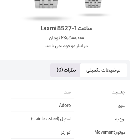
ساعت Laxmi 8527-1
25,500,000
تومان
در انبار موجود نمی باشد
توضیحات تکمیلی
نظرات (0)
جنسیت
ست
سری
Adore
نوع بند
استیل (stainless steel)
موتور Movement
کوارتز