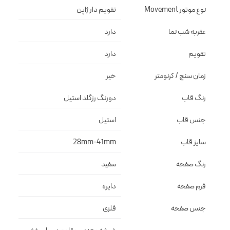
نوع موتور Movement
تقويم دار ژاپن
عقربه شب نما
دارد
تقویم
دارد
زمان سنج / کرنومتر
خیر
رنگ قاب
دورنگ رزگلد استيل
جنس قاب
استيل
سایز قاب
28mm-41mm
رنگ صفحه
سفيد
فرم صفحه
دايره
جنس صفحه
فلزى