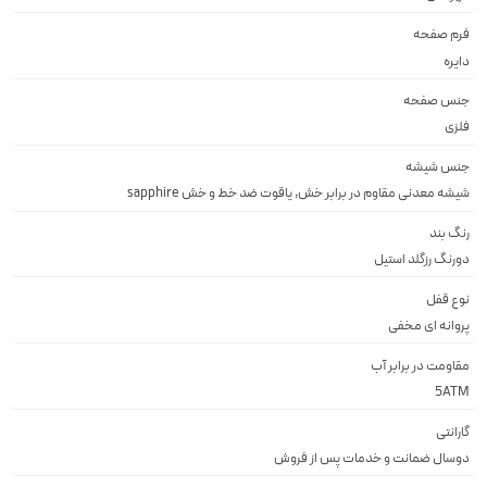
فرم صفحه
دايره
جنس صفحه
فلزى
جنس شیشه
شيشه معدنى مقاوم در برابر خش, ياقوت ضد خط و خش sapphire
رنگ بند
دورنگ رزگلد استيل
نوع قفل
پروانه اى مخفى
مقاومت در برابر آب
5ATM
گارانتی
دوسال ضمانت و خدمات پس از فروش