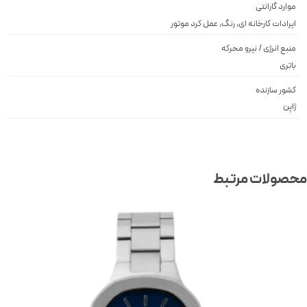
موارد گارانتی
ایرادات کارخانه ای, رنگ, عمل کرد موتور
منبع انرژی / نیرو محرکه
باتری
کشور سازنده
ژاپن
صولات مرتبط