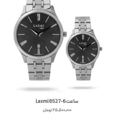
ساعت Laxmi 8527-6
25,500,000
تومان