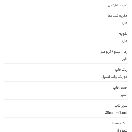
تقويم دار ژاپن
عقربه شب نما
دارد
تقویم
دارد
زمان سنج / کرنومتر
خیر
رنگ قاب
دورنگ رزگلد استيل
جنس قاب
استيل
سایز قاب
28mm-41mm
رنگ صفحه
قهوه اى