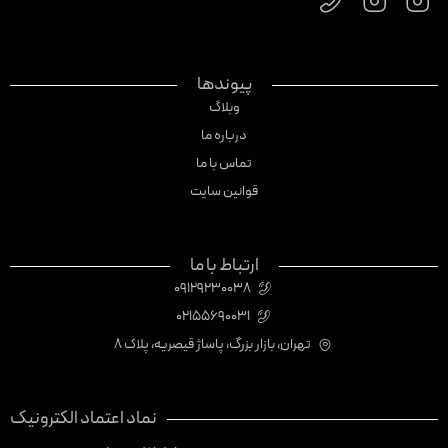
پیوندها
وبلاگ
درباره ما
تماس با ما
قوانین سایت
ارتباط با ما
09129230038
02155690031
تهران، بازار بزرگ، پاساژ قیصریه، پلاک 8
نماد اعتماد الکترونیک