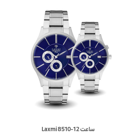
ساعت Laxmi 8510-12