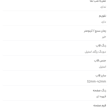
عقربه شب نما
ندارد
تقویم
دارد
زمان سنج / کرنومتر
خیر
رنگ قاب
دورنگ رزگلد استيل
جنس قاب
استيل
سایز قاب
32mm-42mm
رنگ صفحه
قهوه اى
فرم صفحه