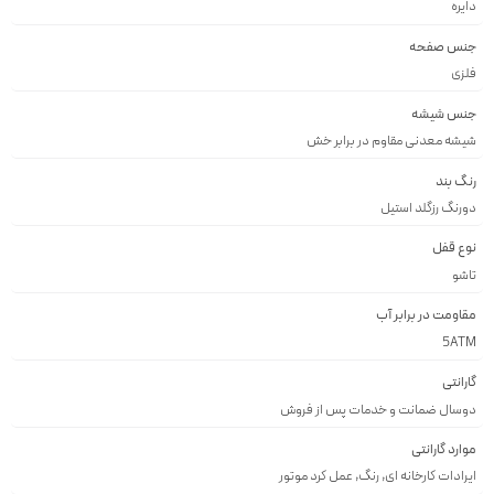
دايره
جنس صفحه
فلزى
جنس شیشه
شيشه معدنى مقاوم در برابر خش
رنگ بند
دورنگ رزگلد استيل
نوع قفل
تاشو
مقاومت در برابر آب
5ATM
گارانتی
دوسال ضمانت و خدمات پس از فروش
موارد گارانتی
ایرادات کارخانه ای, رنگ, عمل کرد موتور