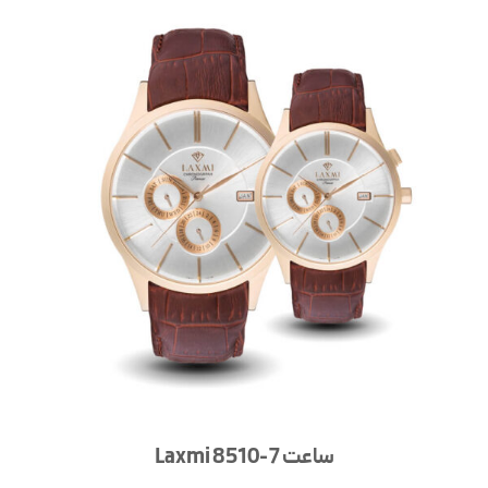
ساعت Laxmi 8510-7