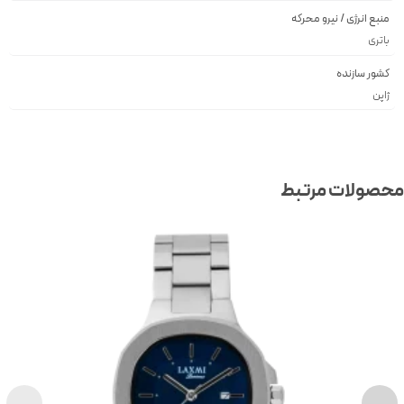
منبع انرژی / نیرو محرکه
باتری
کشور سازنده
ژاپن
صولات مرتبط