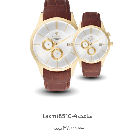
ساعت Laxmi 8510-4
37,000,000
تومان