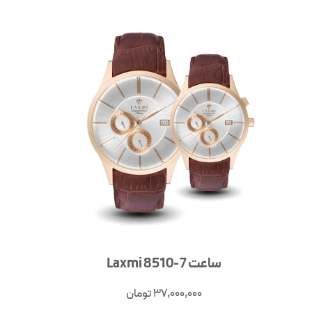
ساعت Laxmi 8510-7
37,000,000
تومان