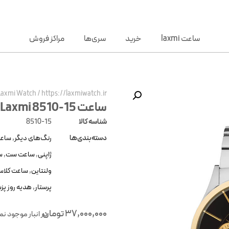
ساعت laxmi
خرید
سری‌ها
مراکز فروش
Laxmi Watch
/
https://laxmiwatch.ir/
ساعت Laxmi 8510-15
شناسه کالا
8510-15
دسته‌بندی‌ها
رنگ‌های دیگر
,
ساعت
ژاپنی
,
ساعت ست
,
س
ولنتاین
,
ساعت کلا
پرستار
,
هدیه روز پ
37,000,000
تومان
در انبار موجود ن