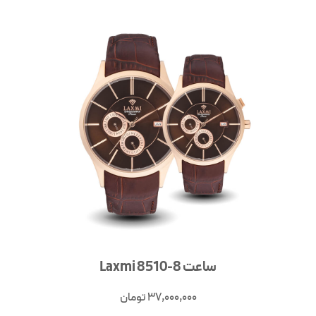
ساعت Laxmi 8510-8
37,000,000
تومان