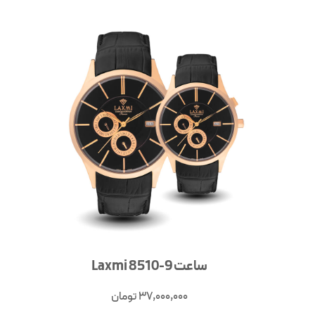
ساعت Laxmi 8510-9
37,000,000
تومان