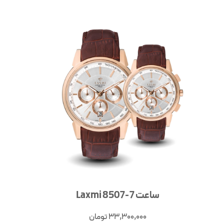
ساعت Laxmi 8507-7
33,300,000
تومان