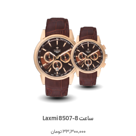
ساعت Laxmi 8507-8
33,300,000
تومان