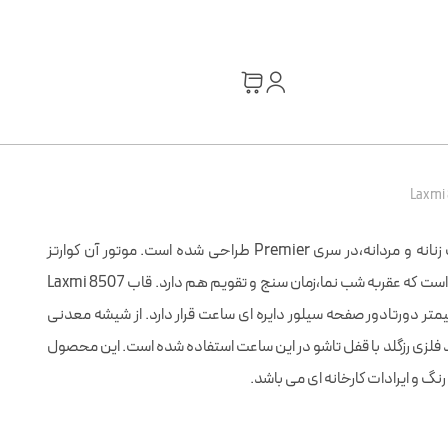
ساعت لکسمی 8507 به صورت ست زنانه و مردانه،در سری Premier طراحی شده است. موتور آن کوارتز
کورنوگراف ژاپن با نیروی محرک باتری است که عقربه شب نما،زمان سنج و تقویم هم دارد. قاب Laxmi 8507
استيل در دو سایز 43 و 33 میلیمتر دورتادور صفحه سيلور دایره ای ساعت قرار دارد. از شيشه معدنى
در برابر خش و آب 5ATM و بند فلزی رزگلد با قفل تاشو در این ساعت استفاده شده است. این محصول
رنگ و ایرادات کارخانه ای می باشد.