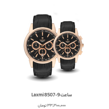
ساعت Laxmi 8507-9
33,300,000
تومان