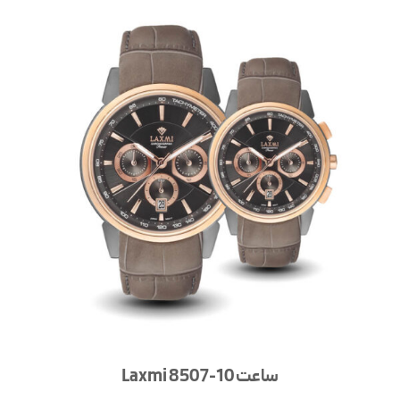
ساعت Laxmi 8507-10