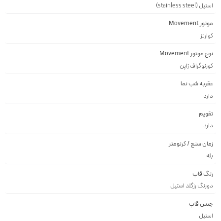
استیل (stainless steel)
موتور Movement
کوارتز
نوع موتور Movement
کورنوگراف ژاپن
عقربه شب نما
دارد
تقویم
دارد
زمان سنج / کرنومتر
بله
رنگ قاب
دورنگ رزگلد استيل
جنس قاب
استيل