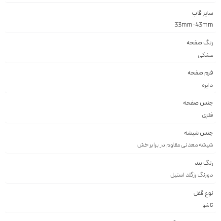
سایز قاب
33mm-43mm
رنگ صفحه
مشكى
فرم صفحه
دايره
جنس صفحه
فلزى
جنس شیشه
شيشه معدنى مقاوم در برابر خش
رنگ بند
دورنگ رزگلد استيل
نوع قفل
تاشو