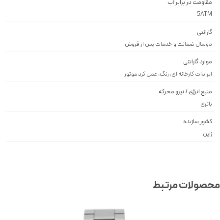
مقاومت در برابر آب
5ATM
گارانتی
دوسال ضمانت و خدمات پس از فروش
موارد گارانتی
ایرادات کارخانه ای, رنگ, عمل کرد موتور
منبع انرژی / نیرو محرکه
باتری
کشور سازنده
ژاپن
صولات مرتبط