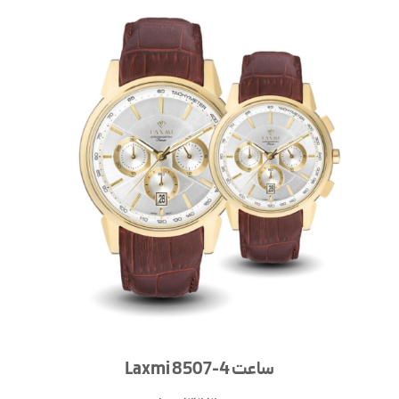
ساعت Laxmi 8507-4