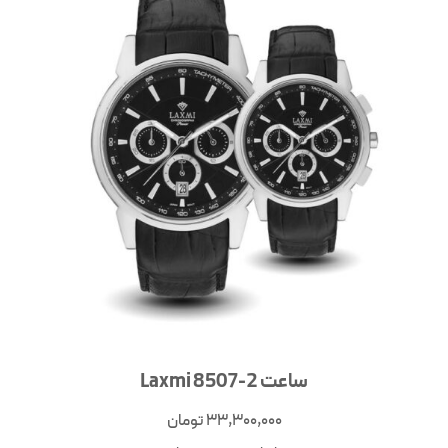
ساعت Laxmi 8507-2
33,300,000
تومان