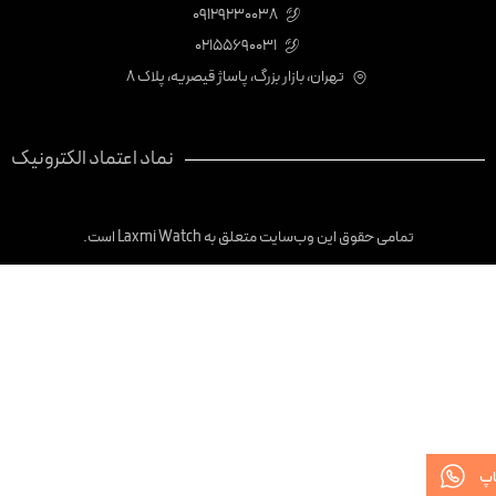
09129230038
02155690031
تهران، بازار بزرگ، پاساژ قیصریه، پلاک 8
نماد اعتماد الکترونیک
تمامی حقوق این وب‌سایت متعلق به Laxmi Watch است.