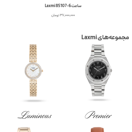
ساعت 6-Laxmi 85107
37,000,000
تومان
جموعه‌های Laxmi
Luminous
Premier