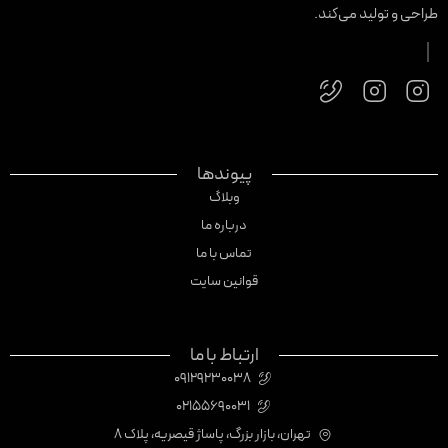
راحی و تولید می‌کند.
پیوندها
وبلاگ
درباره ما
تماس با ما
قوانین سایت
ارتباط با ما
09129230038
02155690031
تهران، بازار بزرگ، پاساژ قیصریه، پلاک 8