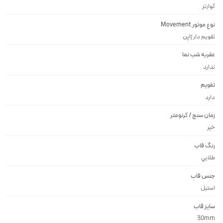
کوارتز
نوع موتور Movement
تقويم دار ژاپن
عقربه شب نما
ندارد
تقویم
دارد
زمان سنج / کرنومتر
خیر
رنگ قاب
طلايي
جنس قاب
استيل
سایز قاب
30mm