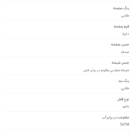
رنگ صفحه
طلايى
فرم صفحه
دايره
جنس صفحه
صدف
جنس شیشه
شيشه معدنى مقاوم در برابر خش
رنگ بند
طلايي
نوع قفل
تاشو
مقاومت در برابر آب
5ATM