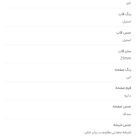
خیر
رنگ قاب
استيل
جنس قاب
استيل
سایز قاب
25mm
رنگ صفحه
ابى
فرم صفحه
دايره
جنس صفحه
صدف
جنس شیشه
شيشه معدنى مقاوم در برابر خش