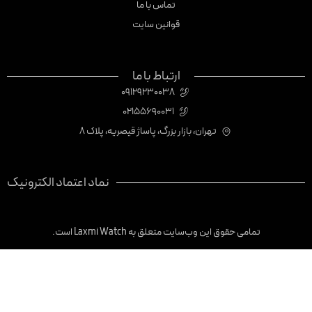
تماس با ما
قوانین سایت
ارتباط با ما
09129230038
02155690031
تهران، بازار بزرگ، پاساژ قیصریه، پلاک 8
نماد اعتماد الکترونیک
تمامی حقوق این وب‌سایت متعلق به Laxmi Watch است.