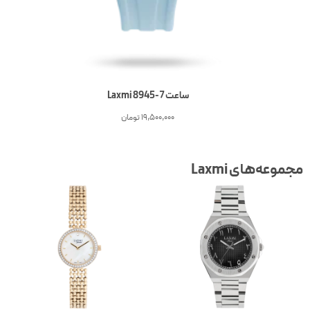
ساعت 7-Laxmi 8945
19,500,000
تومان
جموعه‌های Laxmi