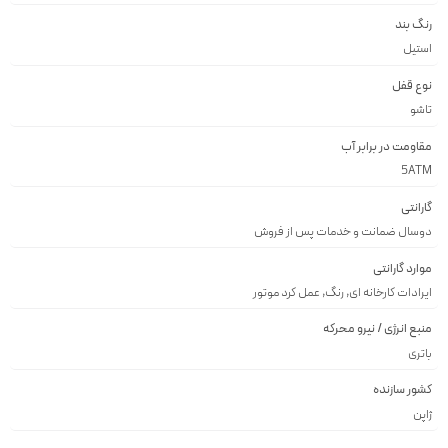
رنگ بند
استيل
نوع قفل
تاشو
مقاومت در برابر آب
5ATM
گارانتی
دوسال ضمانت و خدمات پس از فروش
موارد گارانتی
ایرادات کارخانه ای, رنگ, عمل کرد موتور
منبع انرژی / نیرو محرکه
باتری
کشور سازنده
ژاپن