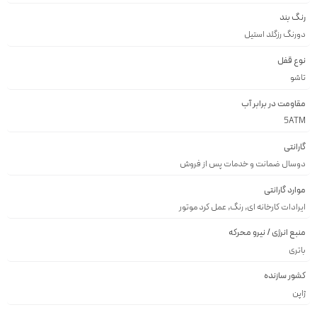
رنگ بند
دورنگ رزگلد استيل
نوع قفل
تاشو
مقاومت در برابر آب
5ATM
گارانتی
دوسال ضمانت و خدمات پس از فروش
موارد گارانتی
ایرادات کارخانه ای, رنگ, عمل کرد موتور
منبع انرژی / نیرو محرکه
باتری
کشور سازنده
ژاپن