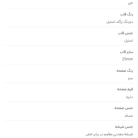
خیر
رنگ قاب
دورنگ رزگلد استيل
جنس قاب
استيل
سایز قاب
25mm
رنگ صفحه
سبز
فرم صفحه
دايره
جنس صفحه
صدف
جنس شیشه
شيشه معدنى مقاوم در برابر خش