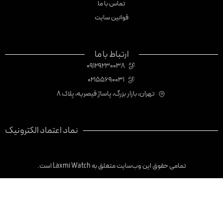
تماس با ما
قوانین سایت
ارتباط با ما
09129230038
02155690031
تهران، بازار بزرگ، پاساژ قیصریه، پلاک 8
نماد اعتماد الکترونیک
تمامی حقوق این وب‌سایت متعلق به Laxmi Watch است.