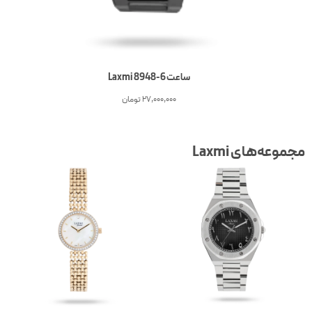
ساعت 6-Laxmi 8948
27,000,000
تومان
جموعه‌های Laxmi