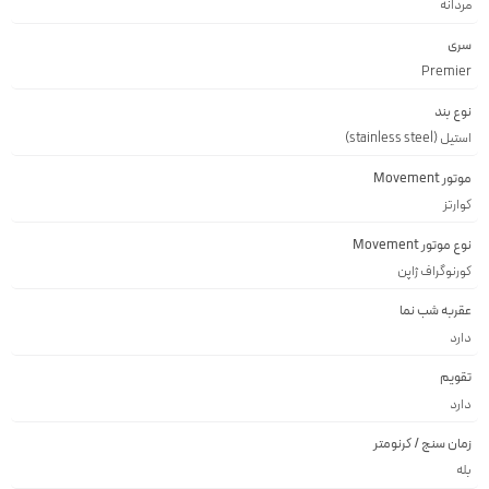
مردانه
سری
Premier
نوع بند
استیل (stainless steel)
موتور Movement
کوارتز
نوع موتور Movement
کورنوگراف ژاپن
عقربه شب نما
دارد
تقویم
دارد
زمان سنج / کرنومتر
بله