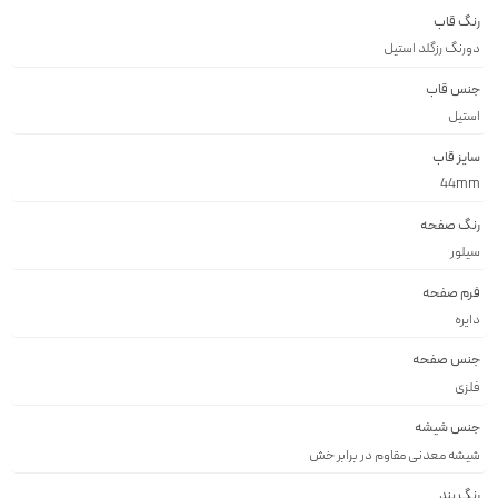
رنگ قاب
دورنگ رزگلد استيل
جنس قاب
استيل
سایز قاب
44mm
رنگ صفحه
سيلور
فرم صفحه
دايره
جنس صفحه
فلزى
جنس شیشه
شيشه معدنى مقاوم در برابر خش
رنگ بند