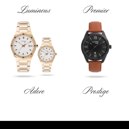
Luminous
Premier
Adore
Prestige