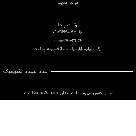
قوانین سایت
ارتباط با ما
09129230038
02155690031
تهران، بازار بزرگ، پاساژ قیصریه، پلاک 8
نماد اعتماد الکترونیک
تمامی حقوق این وب‌سایت متعلق به Laxmi Watch است.