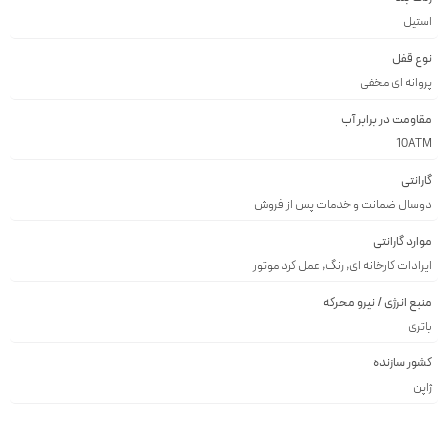
استيل
نوع قفل
پروانه اى مخفى
مقاومت در برابر آب
10ATM
گارانتی
دوسال ضمانت و خدمات پس از فروش
موارد گارانتی
ایرادات کارخانه ای, رنگ, عمل کرد موتور
منبع انرژی / نیرو محرکه
باتری
کشور سازنده
ژاپن