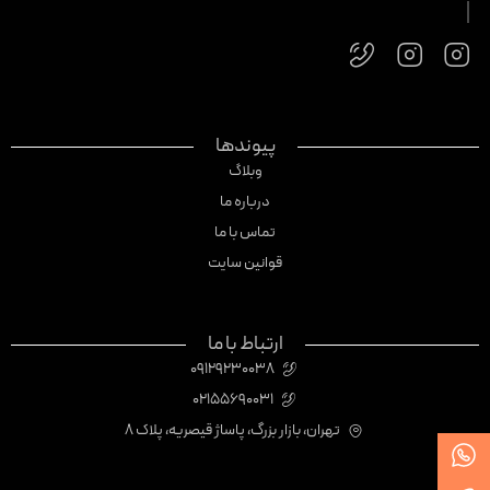
پیوندها
وبلاگ
درباره ما
تماس با ما
قوانین سایت
ارتباط با ما
09129230038
02155690031
تهران، بازار بزرگ، پاساژ قیصریه، پلاک 8