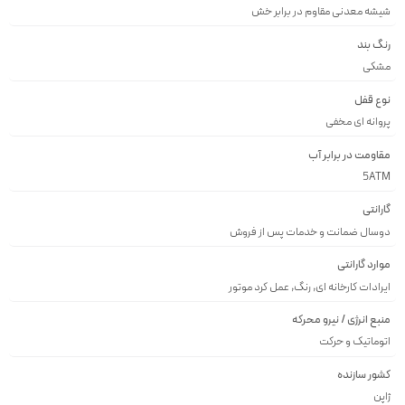
شيشه معدنى مقاوم در برابر خش
رنگ بند
مشكى
نوع قفل
پروانه اى مخفى
مقاومت در برابر آب
5ATM
گارانتی
دوسال ضمانت و خدمات پس از فروش
موارد گارانتی
ایرادات کارخانه ای, رنگ, عمل کرد موتور
منبع انرژی / نیرو محرکه
اتوماتیک و حرکت
کشور سازنده
ژاپن