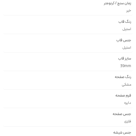
زمان سنج / کرنومتر
خیر
رنگ قاب
استيل
جنس قاب
استيل
سایز قاب
39mm
رنگ صفحه
مشكى
فرم صفحه
دايره
جنس صفحه
فلزى
جنس شیشه