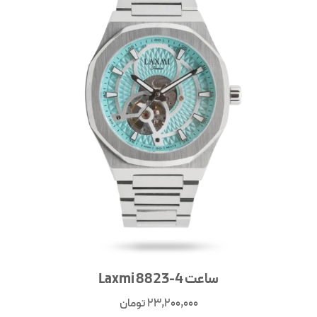
ساعت Laxmi 8823-4
23,200,000
تومان