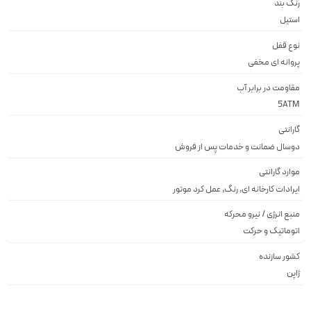
رنگ بند
استيل
نوع قفل
پروانه اى مخفى
مقاومت در برابر آب
5ATM
گارانتی
دوسال ضمانت و خدمات پس از فروش
موارد گارانتی
ایرادات کارخانه ای, رنگ, عمل کرد موتور
منبع انرژی / نیرو محرکه
اتوماتیک و حرکت
کشور سازنده
ژاپن