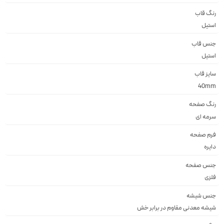
رنگ قاب
استيل
جنس قاب
استيل
سایز قاب
40mm
رنگ صفحه
سرمه اى
فرم صفحه
دايره
جنس صفحه
فلزى
جنس شیشه
شيشه معدنى مقاوم در برابر خش