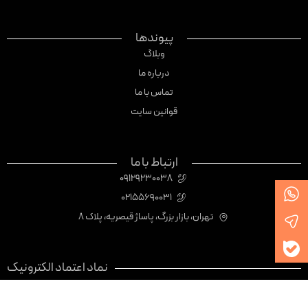
پیوندها
وبلاگ
درباره ما
تماس با ما
قوانین سایت
ارتباط با ما
09129230038
02155690031
تهران، بازار بزرگ، پاساژ قیصریه، پلاک 8
نماد اعتماد الکترونیک
تمامی حقوق این وب‌سایت متعلق به Laxmi Watch است.