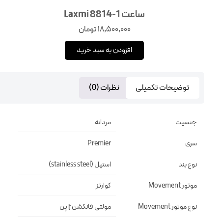
ساعت Laxmi 8814-1
18,500,000
تومان
افزودن به سبد خرید
توضیحات تکمیلی
نظرات (0)
جنسیت
مردانه
سری
Premier
نوع بند
استیل (stainless steel)
موتور Movement
کوارتز
نوع موتور Movement
مولتی فانکشن ژاپن