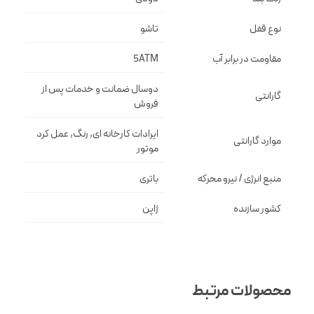
نوع قفل
تاشو
مقاومت در برابر آب
5ATM
دوسال ضمانت و خدمات پس از
گارانتی
فروش
ایرادات کارخانه ای, رنگ, عمل کرد
موارد گارانتی
موتور
منبع انرژی / نیرو محرکه
باتری
کشور سازنده
ژاپن
محصولات مرتبط