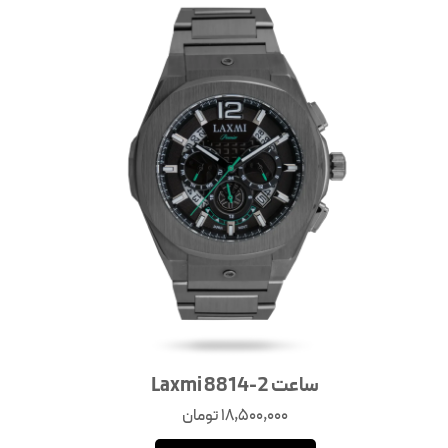
ساعت Laxmi 8814-2
18,500,000
تومان