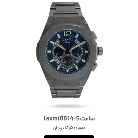
ساعت Laxmi 8814-5
18,500,000
تومان