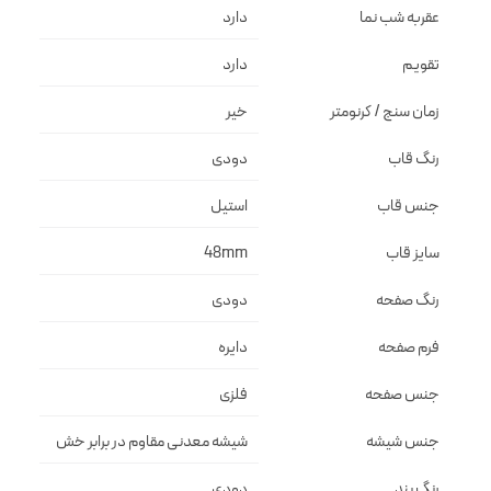
عقربه شب نما
دارد
تقویم
دارد
زمان سنج / کرنومتر
خیر
رنگ قاب
دودى
جنس قاب
استيل
سایز قاب
48mm
رنگ صفحه
دودى
فرم صفحه
دايره
جنس صفحه
فلزى
جنس شیشه
شيشه معدنى مقاوم در برابر خش
رنگ بند
دودى