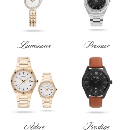
Luminous
Premier
Adore
Prestige