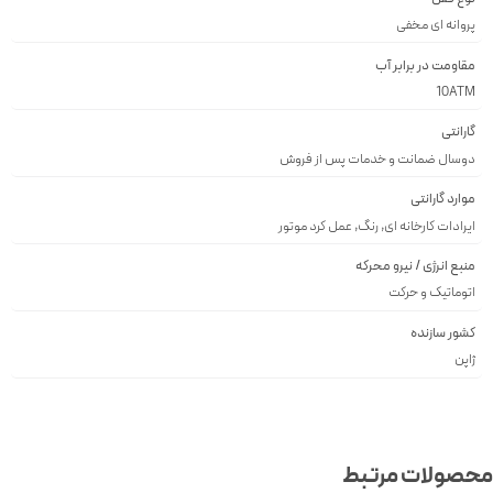
پروانه اى مخفى
مقاومت در برابر آب
10ATM
گارانتی
دوسال ضمانت و خدمات پس از فروش
موارد گارانتی
ایرادات کارخانه ای, رنگ, عمل کرد موتور
منبع انرژی / نیرو محرکه
اتوماتیک و حرکت
کشور سازنده
ژاپن
محصولات مرتبط