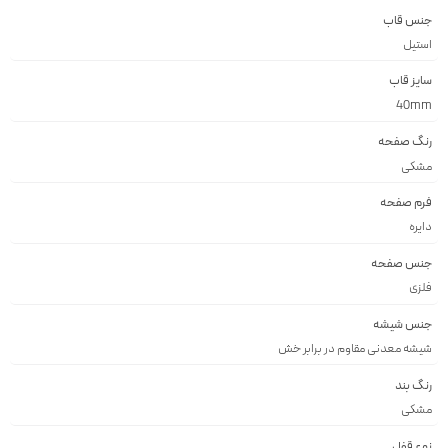
جنس قاب
استيل
سایز قاب
40mm
رنگ صفحه
مشكى
فرم صفحه
دايره
جنس صفحه
فلزى
جنس شیشه
شيشه معدنى مقاوم در برابر خش
رنگ بند
مشكى
نوع قفل