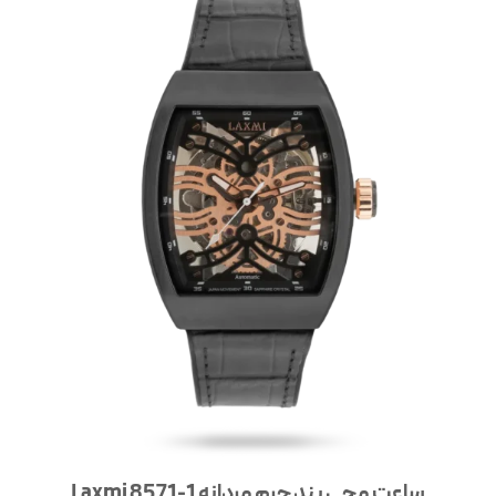
ساعت مچی بند چرم مردانه Laxmi 8571-1