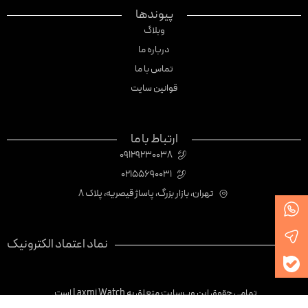
پیوندها
وبلاگ
درباره ما
تماس با ما
قوانین سایت
ارتباط با ما
09129230038
02155690031
تهران، بازار بزرگ، پاساژ قیصریه، پلاک 8
نماد اعتماد الکترونیک
تمامی حقوق این وب‌سایت متعلق به Laxmi Watch است.