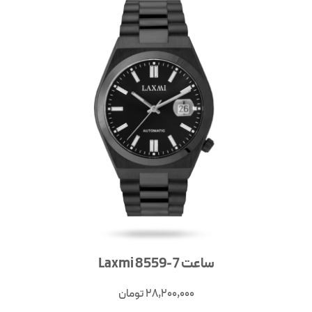
ساعت Laxmi 8559-7
28,200,000
تومان