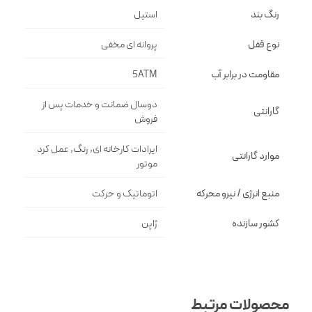
رنگ بند
استيل
نوع قفل
پروانه اى مخفى
مقاومت در برابر آب
5ATM
دوسال ضمانت و خدمات پس از
گارانتی
فروش
ایرادات کارخانه ای, رنگ, عمل کرد
موارد گارانتی
موتور
منبع انرژی / نیرو محرکه
اتوماتیک و حرکت
کشور سازنده
ژاپن
محصولات مرتبط