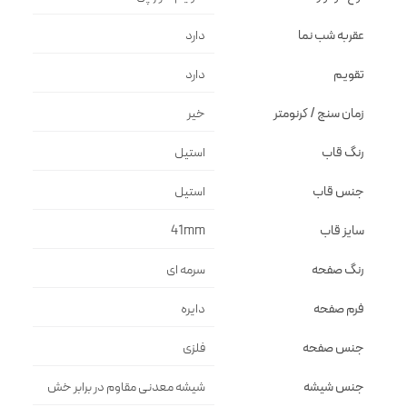
عقربه شب نما
دارد
تقویم
دارد
زمان سنج / کرنومتر
خیر
رنگ قاب
استيل
جنس قاب
استيل
سایز قاب
41mm
رنگ صفحه
سرمه اى
فرم صفحه
دايره
جنس صفحه
فلزى
جنس شیشه
شيشه معدنى مقاوم در برابر خش