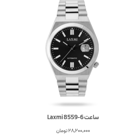
ساعت Laxmi 8559-6
28,200,000
تومان