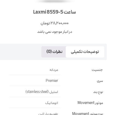
ساعت Laxmi 8559-5
28,200,000
تومان
در انبار موجود نمی باشد
توضیحات تکمیلی
نظرات (0)
جنسیت
مردانه
سری
Premier
نوع بند
استیل (stainless steel)
موتور Movement
اتوماتیک
نوع موتور Movement
تقويم دار ژاپن