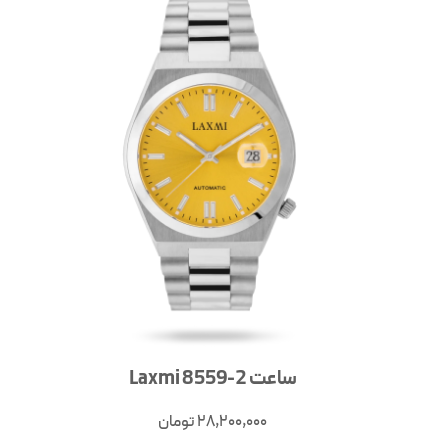
ساعت Laxmi 8559-2
28,200,000
تومان