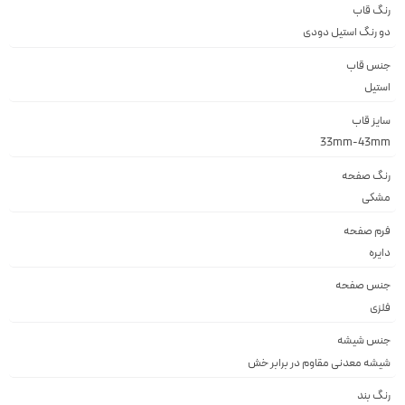
رنگ قاب
دو رنگ استيل دودى
جنس قاب
استيل
سایز قاب
33mm-43mm
رنگ صفحه
مشكى
فرم صفحه
دايره
جنس صفحه
فلزى
جنس شیشه
شيشه معدنى مقاوم در برابر خش
رنگ بند