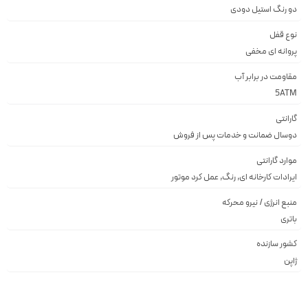
دو رنگ استيل دودى
نوع قفل
پروانه اى مخفى
مقاومت در برابر آب
5ATM
گارانتی
دوسال ضمانت و خدمات پس از فروش
موارد گارانتی
ایرادات کارخانه ای, رنگ, عمل کرد موتور
منبع انرژی / نیرو محرکه
باتری
کشور سازنده
ژاپن