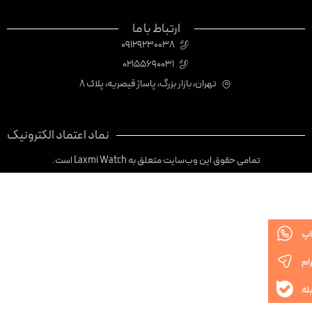
ارتباط با ما
09129230038
02155690031
تهران، بازار بزرگ، پاساژ قیصریه، پلاک 8
نماد اعتماد الکترونیک
تمامی حقوق این وب‌سایت متعلق به Laxmi Watch است.