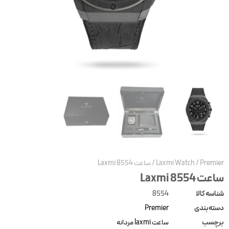
Premie
/
Laxmi Watch
/
ساعت Laxmi 8554
عت Laxmi 8554
ناسه کالا
8554
سته‌بندی
Premier
رچسب
ساعت laxmi مردانه