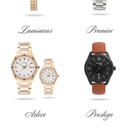
Luminous
Premier
Adore
Prestige