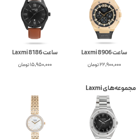
ساعت Laxmi 8906
ساعت Laxmi 8186
22,900,000
تومان
15,950,000
تومان
جموعه‌های Laxmi