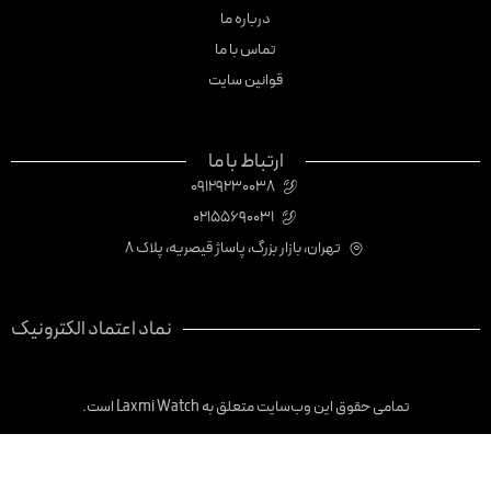
درباره ما
تماس با ما
قوانین سایت
ارتباط با ما
09129230038
02155690031
تهران، بازار بزرگ، پاساژ قیصریه، پلاک 8
نماد اعتماد الکترونیک
تمامی حقوق این وب‌سایت متعلق به Laxmi Watch است.