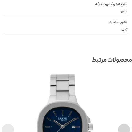
منبع انرژی / نیرو محرکه
باتری
کشور سازنده
ژاپن
صولات مرتبط