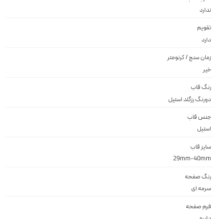
ندارد
تقویم
دارد
زمان سنج / کرنومتر
خیر
رنگ قاب
دورنگ رزگلد استيل
جنس قاب
استيل
سایز قاب
29mm-40mm
رنگ صفحه
سرمه اى
فرم صفحه
دايره