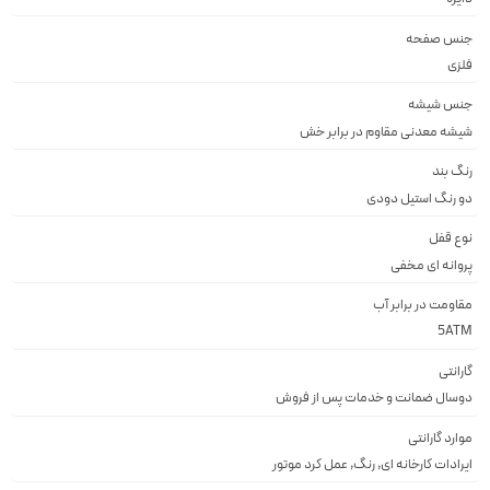
جنس صفحه
فلزى
جنس شیشه
شيشه معدنى مقاوم در برابر خش
رنگ بند
دو رنگ استيل دودى
نوع قفل
پروانه اى مخفى
مقاومت در برابر آب
5ATM
گارانتی
دوسال ضمانت و خدمات پس از فروش
موارد گارانتی
ایرادات کارخانه ای, رنگ, عمل کرد موتور