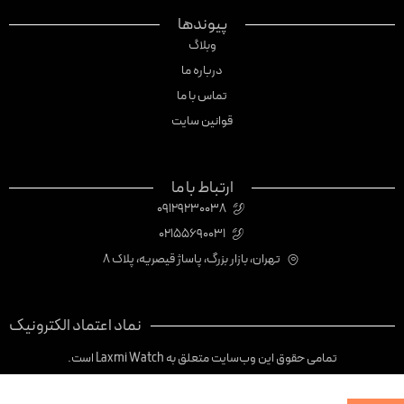
پیوندها
وبلاگ
درباره ما
تماس با ما
قوانین سایت
ارتباط با ما
09129230038
02155690031
تهران، بازار بزرگ، پاساژ قیصریه، پلاک 8
نماد اعتماد الکترونیک
تمامی حقوق این وب‌سایت متعلق به Laxmi Watch است.