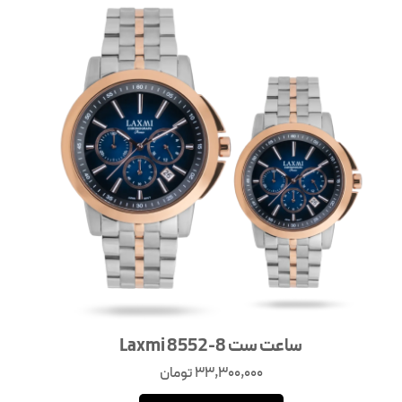
ساعت ست Laxmi 8552-8
33,300,000
تومان