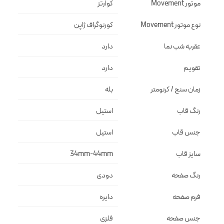
موتور Movement
کوارتز
نوع موتور Movement
کورنوگراف ژاپن
عقربه شب نما
دارد
تقویم
دارد
زمان سنج / کرنومتر
بله
رنگ قاب
استيل
جنس قاب
استيل
سایز قاب
34mm-44mm
رنگ صفحه
دودى
فرم صفحه
دايره
جنس صفحه
فلزى