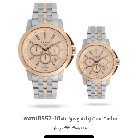
ساعت ست زنانه و مردانه Laxmi 8552-10
33,300,000
تومان