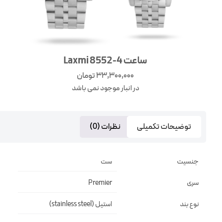
ساعت Laxmi 8552-4
33,300,000
تومان
در انبار موجود نمی باشد
توضیحات تکمیلی
نظرات (0)
جنسیت
ست
سری
Premier
نوع بند
استیل (stainless steel)