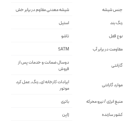
جنس شیشه
شيشه معدنى مقاوم در برابر خش
رنگ بند
استيل
نوع قفل
تاشو
مقاومت در برابر آب
5ATM
دوسال ضمانت و خدمات پس از
گارانتی
فروش
ایرادات کارخانه ای, رنگ, عمل کرد
موارد گارانتی
موتور
منبع انرژی / نیرو محرکه
باتری
کشور سازنده
ژاپن