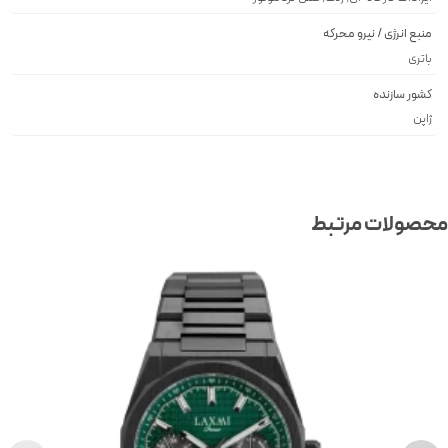
منبع انرژی / نیرو محرکه
باتری
کشور سازنده
ژاپن
صولات مرتبط