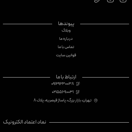
پیوندها
وبلاگ
درباره ما
تماس با ما
قوانین سایت
ارتباط با ما
09129230038
02155690031
تهران، بازار بزرگ، پاساژ قیصریه، پلاک 8
نماد اعتماد الکترونیک