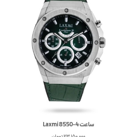
ساعت Laxmi 8550-4
23,150,000
تومان