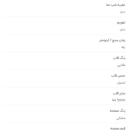
عقربه شب نما
دارد
تقویم
دارد
زمان سنج / کرنومتر
بله
رنگ قاب
طلايي
جنس قاب
استيل
سایز قاب
44.5mm
رنگ صفحه
مشكى
فرم صفحه