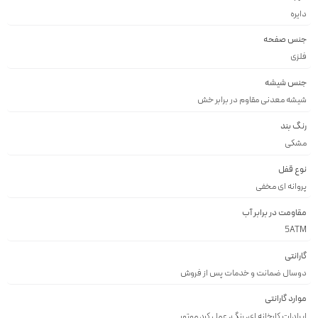
دايره
جنس صفحه
فلزى
جنس شیشه
شيشه معدنى مقاوم در برابر خش
رنگ بند
مشكى
نوع قفل
پروانه اى مخفى
مقاومت در برابر آب
5ATM
گارانتی
دوسال ضمانت و خدمات پس از فروش
موارد گارانتی
ایرادات کارخانه ای, رنگ, عمل کرد موتور