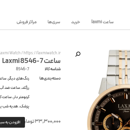
ساعت laxmi
خرید
سری‌ها
مراکز فروش
Laxmi Watch
/
https://laxmiwatch.ir/
ساعت Laxmi 8546-7
شناسه کالا
8546-7
دسته‌بندی‌ها
رنگ‌های دیگر
,
ساعت
رزگلد
,
ساعت ضد آب
کرنومتر دار
,
ساعت کو
پزشک
,
هدیه شب یل
33,300,000
تومان
افزودن به سب