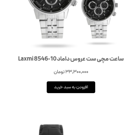
ساعت مچی ست عروس داماد Laxmi 8546-10
33,300,000
تومان
افزودن به سبد خرید