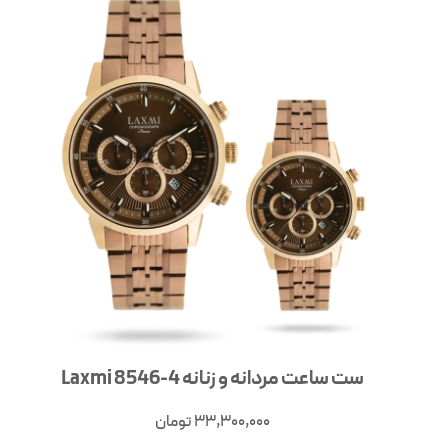
ست ساعت مردانه و زنانه Laxmi 8546-4
33,300,000
تومان