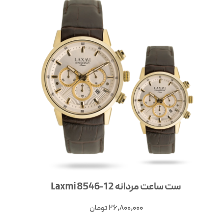
ست ساعت مردانه Laxmi 8546-12
26,800,000
تومان