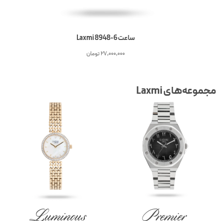
ساعت 6-Laxmi 8948
27,000,000
تومان
جموعه‌های Laxmi
Luminous
Premier