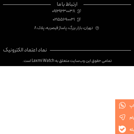
ارتباط با ما
09129230038
02155690031
تهران، بازار بزرگ، پاساژ قیصریه، پلاک 8
نماد اعتماد الکترونیک
تمامی حقوق این وب‌سایت متعلق به Laxmi Watch است.