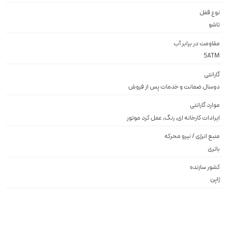
نوع قفل
تاشو
مقاومت در برابر آب
5ATM
گارانتی
دوسال ضمانت و خدمات پس از فروش
موارد گارانتی
ایرادات کارخانه ای, رنگ, عمل کرد موتور
منبع انرژی / نیرو محرکه
باتری
کشور سازنده
ژاپن