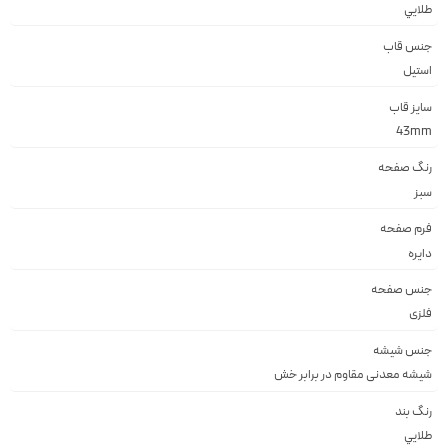
طلايي
جنس قاب
استيل
سایز قاب
43mm
رنگ صفحه
سبز
فرم صفحه
دايره
جنس صفحه
فلزى
جنس شیشه
شيشه معدنى مقاوم در برابر خش
رنگ بند
طلايي