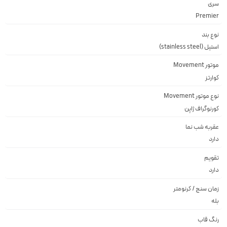
سری
Premier
نوع بند
استیل (stainless steel)
موتور Movement
کوارتز
نوع موتور Movement
کورنوگراف ژاپن
عقربه شب نما
دارد
تقویم
دارد
زمان سنج / کرنومتر
بله
رنگ قاب