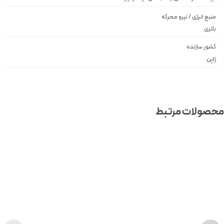
منبع انرژی / نیرو محرکه
باتری
کشور سازنده
ژاپن
صولات مرتبط