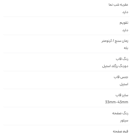
عقربه شب نما
دارد
تقویم
دارد
زمان سنج / کرنومتر
بله
رنگ قاب
دورنگ رزگلد استيل
جنس قاب
استيل
سایز قاب
33mm-43mm
رنگ صفحه
سيلور
فرم صفحه