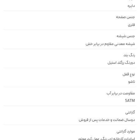
دايره
جنس صفحه
فلزى
جنس شیشه
شيشه معدنى مقاوم در برابر خش
رنگ بند
دورنگ رزگلد استيل
نوع قفل
تاشو
مقاومت در برابر آب
5ATM
گارانتی
دوسال ضمانت و خدمات پس از فروش
موارد گارانتی
ایرادات کارخانه ای, رنگ, عمل کرد موتور