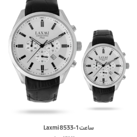
ساعت Laxmi 8533-1