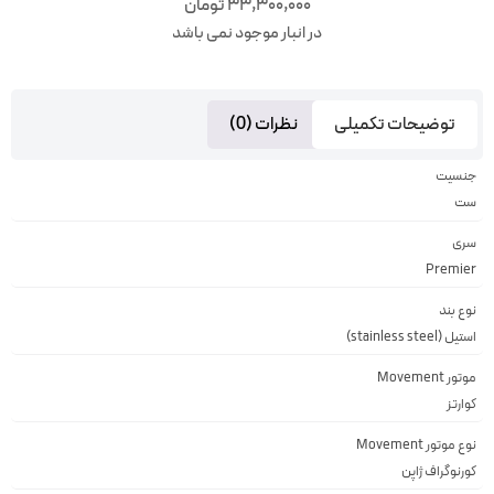
33,300,000
تومان
در انبار موجود نمی باشد
توضیحات تکمیلی
نظرات (0)
جنسیت
ست
سری
Premier
نوع بند
استیل (stainless steel)
موتور Movement
کوارتز
نوع موتور Movement
کورنوگراف ژاپن