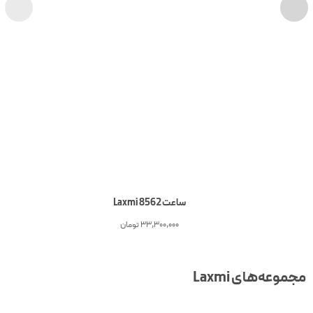
ساعت Laxmi 8562
33,300,000
تومان
جموعه‌های Laxmi