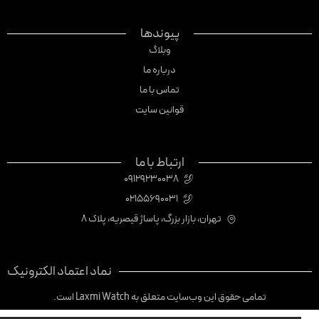
پیوندها
وبلاگ
درباره ما
تماس با ما
قوانین سایت
ارتباط با ما
09129230038
02155690031
تهران، بازار بزرگ، پاساژ قیصریه، پلاک 8
نماد اعتماد الکترونیک
تمامی حقوق این وب‌سایت متعلق به Laxmi Watch است.