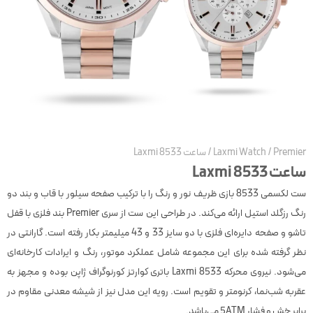
Premie
/
Laxmi Watch
/
ساعت Laxmi 8533
عت Laxmi 8533
ست لکسمی 8533 بازی ظریف نور و رنگ را با ترکیب صفحه سیلور با قاب و بند دو
رنگ رزگلد استیل ارائه می‌کند. در طراحی این ست از سری Premier بند فلزی با قفل
تاشو و صفحه دایره‌ای فلزی با دو سایز 33 و 43 میلیمتر بکار رفته است. گارانتی در
ظر گرفته شده برای این مجموعه شامل عملکرد موتور، رنگ و ایرادات کارخانه‌ای
می‌شود. نیروی محرکه Laxmi 8533 باتری کوارتز کورنوگراف ژاپن بوده و مجهز به
قربه شب‌نما، کرنومتر و تقویم است. رویه این مدل نیز از شيشه معدنى مقاوم در
ابر خش و فشار 5ATM می‌باشد.