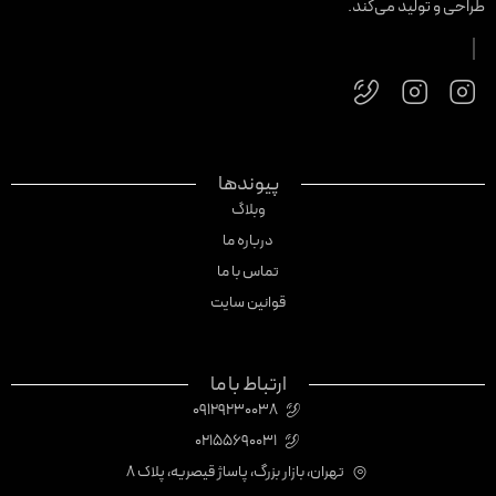
راحی و تولید می‌کند.
پیوندها
وبلاگ
درباره ما
تماس با ما
قوانین سایت
ارتباط با ما
09129230038
02155690031
تهران، بازار بزرگ، پاساژ قیصریه، پلاک 8