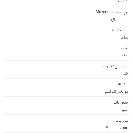
اتوماتیک
نوع موتور Movement
استاندارد ژاپن
عقربه شب نما
ندارد
تقویم
ندارد
زمان سنج / کرنومتر
خیر
رنگ قاب
دورنگ رزگلد استيل
جنس قاب
استيل
سایز قاب
35mm-42mm