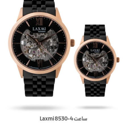
ساعت Laxmi 8530-4