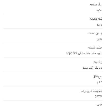
رنگ صفحه
سفيد
فرم صفحه
دايره
جنس صفحه
فلزى
جنس شیشه
ياقوت ضد خط و خش sapphire
رنگ بند
دورنگ رزگلد استيل
نوع قفل
تاشو
مقاومت در برابر آب
5ATM
گارانتی