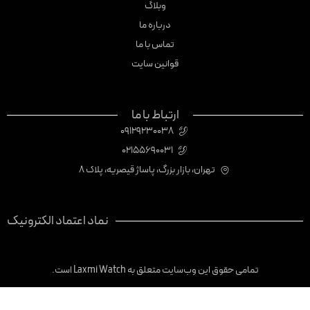
وبلاگ
درباره ما
تماس با ما
قوانین سایت
ارتباط با ما
09129230038
02155690031
تهران، بازار بزرگ، پاساژ قیصریه، پلاک 8
نماد اعتماد الکترونیک
تمامی حقوق این وب‌سایت متعلق به Laxmi Watch است.