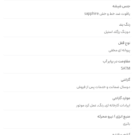
جنس شیشه
ياقوت ضد خط و خش sapphire
رنگ بند
دورنگ رزگلد استيل
نوع قفل
پروانه اى مخفى
مقاومت در برابر آب
5ATM
گارانتی
دوسال ضمانت و خدمات پس از فروش
موارد گارانتی
ایرادات کارخانه ای, رنگ, عمل کرد موتور
منبع انرژی / نیرو محرکه
باتری
کشور سازنده