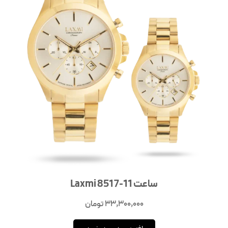
ساعت Laxmi 8517-11
33,300,000
تومان