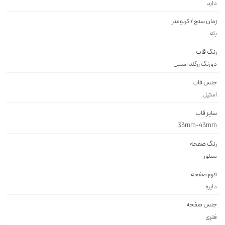
دارد
زمان سنج / کرنومتر
بله
رنگ قاب
دورنگ رزگلد استيل
جنس قاب
استيل
سایز قاب
33mm-43mm
رنگ صفحه
سيلور
فرم صفحه
دايره
جنس صفحه
فلزى