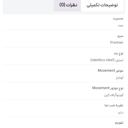
توضیحات تکمیلی
نظرات (0)
جنسیت
ست
سری
Premier
نوع بند
استیل (stainless steel)
موتور Movement
کوارتز
نوع موتور Movement
کورنوگراف ژاپن
عقربه شب نما
دارد
تقویم