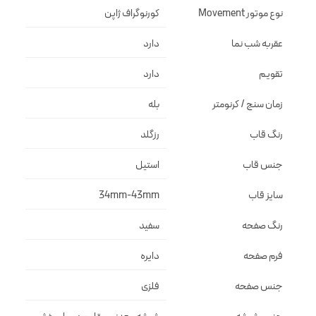
نوع موتور Movement
کورنوگراف ژاپن
عقربه شب نما
دارد
تقویم
دارد
زمان سنج / کرنومتر
بله
رنگ قاب
رزگلد
جنس قاب
استيل
سایز قاب
34mm-43mm
رنگ صفحه
سفيد
فرم صفحه
دايره
جنس صفحه
فلزى