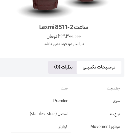
ساعت Laxmi 8511-2
33,300,000
تومان
در انبار موجود نمی باشد
توضیحات تکمیلی
نظرات (0)
جنسیت
ست
سری
Premier
نوع بند
استیل (stainless steel)
موتور Movement
کوارتز