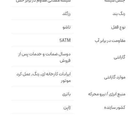
جنس شیشه
شيشه معدنى مقاوم در برابر خش
رنگ بند
رزگلد
نوع قفل
تاشو
مقاومت در برابر آب
5ATM
دوسال ضمانت و خدمات پس از
گارانتی
فروش
ایرادات کارخانه ای, رنگ, عمل کرد
موارد گارانتی
موتور
منبع انرژی / نیرو محرکه
باتری
کشور سازنده
ژاپن