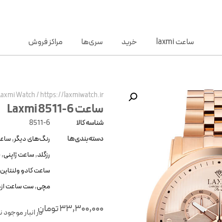
ساعت laxmi
خرید
سری‌ها
مراکز فروش
Laxmi Watch
/
https://laxmiwatch.ir/
ساعت Laxmi 8511-6
شناسه کالا
8511-6
دسته‌بندی‌ها
رنگ‌های دیگر
,
ساعت
رزگلد
,
ساعت ژاپنی
,
س
ساعت کادو ولنتاین
مچی
,
ست ساعت ازد
33,300,000
تومان
در انبار موجود 