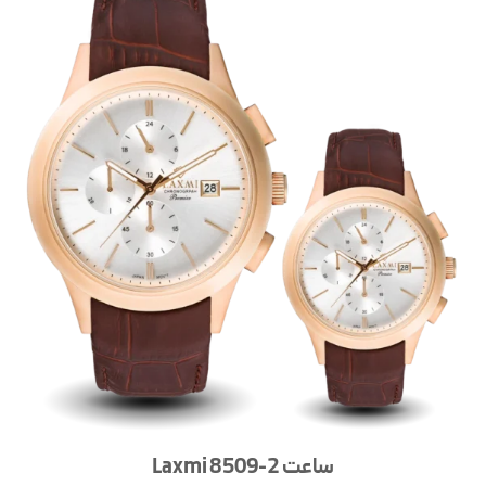
ساعت Laxmi 8509-2