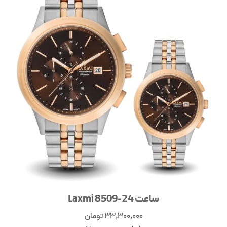
ساعت Laxmi 8509-24
33,300,000
تومان