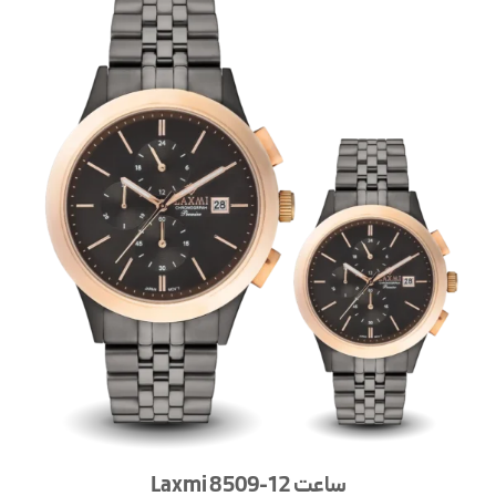
ساعت Laxmi 8509-12