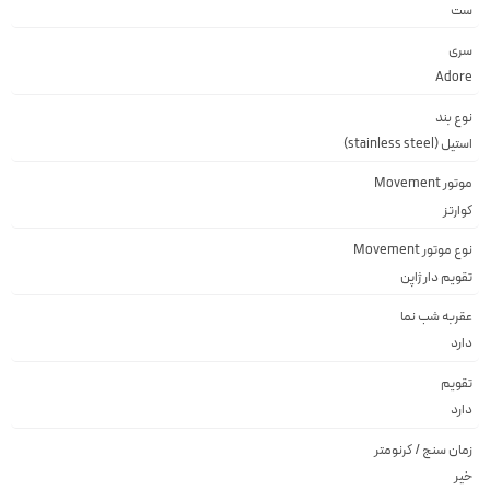
ست
سری
Adore
نوع بند
استیل (stainless steel)
موتور Movement
کوارتز
نوع موتور Movement
تقويم دار ژاپن
عقربه شب نما
دارد
تقویم
دارد
زمان سنج / کرنومتر
خیر