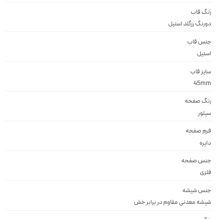
رنگ قاب
دورنگ رزگلد استيل
جنس قاب
استيل
سایز قاب
45mm
رنگ صفحه
سيلور
فرم صفحه
دايره
جنس صفحه
فلزى
جنس شیشه
شيشه معدنى مقاوم در برابر خش