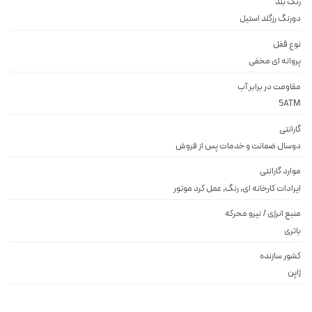
رنگ بند
دورنگ رزگلد استيل
نوع قفل
پروانه اى مخفى
مقاومت در برابر آب
5ATM
گارانتی
دوسال ضمانت و خدمات پس از فروش
موارد گارانتی
ایرادات کارخانه ای, رنگ, عمل کرد موتور
منبع انرژی / نیرو محرکه
باتری
کشور سازنده
ژاپن